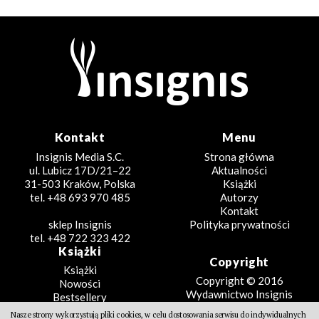
Kontakt
Menu
Insignis Media S.C.
Strona główna
ul. Lubicz 17D/21–22
Aktualności
31-503 Kraków, Polska
Książki
tel. +48 693 970 485
Autorzy
Kontakt
sklep Insignis
Polityka prywatności
tel. +48 722 323 422
Książki
Copyright
Książki
Copyright © 2016
Nowości
Wydawnictwo Insignis
Bestsellery
Zapowiedzi
Nasze strony wykorzystują pliki cookies, w celu dostosowania serwisu do indywidualnych