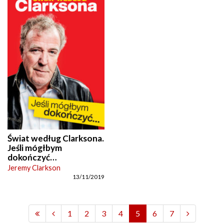
Świat według Clarksona.
Jeśli mógłbym
dokończyć…
Jeremy Clarkson
13/11/2019
1
2
3
4
5
6
7