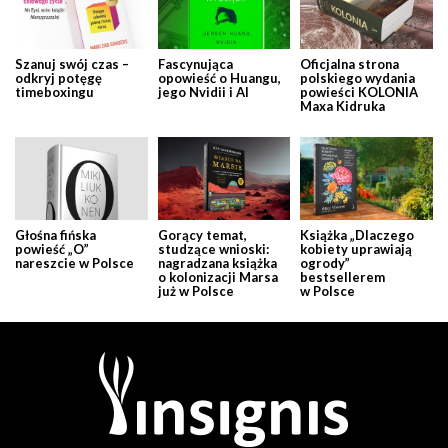
Szanuj swój czas –
Fascynująca
Oficjalna strona
odkryj potęgę
opowieść o Huangu,
polskiego wydania
timeboxingu
jego Nvidii i AI
powieści KOLONIA
Maxa Kidruka
Głośna fińska
Gorący temat,
Książka „Dlaczego
powieść „O”
studzące wnioski:
kobiety uprawiają
nareszcie w Polsce
nagradzana książka
ogrody”
o kolonizacji Marsa
bestsellerem
już w Polsce
w Polsce