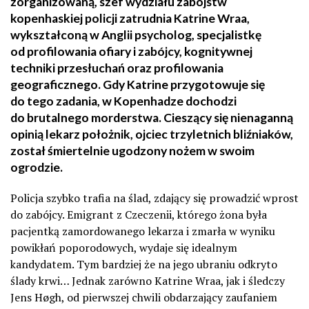
zorganizowaną, szef wydziału zabójstw
kopenhaskiej policji zatrudnia Katrine Wraa,
wykształconą w Anglii psycholog, specjalistkę
od profilowania ofiary i zabójcy, kognitywnej
techniki przesłuchań oraz profilowania
geograficznego. Gdy Katrine przygotowuje się
do tego zadania, w Kopenhadze dochodzi
do brutalnego morderstwa. Cieszący się nienaganną
opinią lekarz położnik, ojciec trzyletnich bliźniaków,
został śmiertelnie ugodzony nożem w swoim
ogrodzie.
Policja szybko trafia na ślad, zdający się prowadzić wprost
do zabójcy. Emigrant z Czeczenii, którego żona była
pacjentką zamordowanego lekarza i zmarła w wyniku
powikłań poporodowych, wydaje się idealnym
kandydatem. Tym bardziej że na jego ubraniu odkryto
ślady krwi… Jednak zarówno Katrine Wraa, jak i śledczy
Jens Høgh, od pierwszej chwili obdarzający zaufaniem