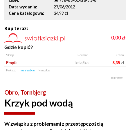
ISBN
978-83-61428-71-8
Data wydania
27/06/2012
Cena katalogowa
34,99 zł
Kup teraz:
0,00
zł
Gdzie kupić?
Sklep
Format
Cena
Empik
książka
8,35
zł
Pokaż:
wszystkie
książka
BUY.BOX
Obro, Tornbjerg
Krzyk pod wodą
W związku z problemami z przestępczością