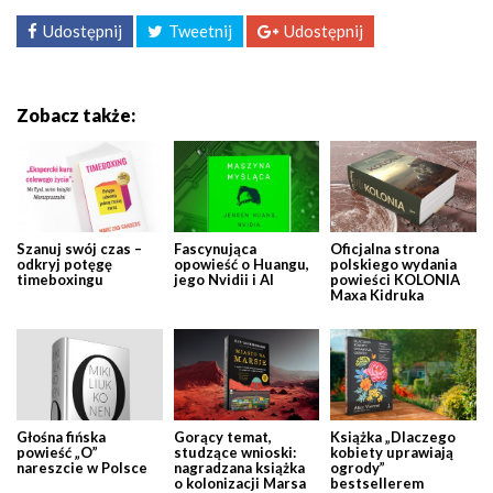
Udostępnij
Tweetnij
Udostępnij
Zobacz także:
Szanuj swój czas –
Fascynująca
Oficjalna strona
odkryj potęgę
opowieść o Huangu,
polskiego wydania
timeboxingu
jego Nvidii i AI
powieści KOLONIA
Maxa Kidruka
Głośna fińska
Gorący temat,
Książka „Dlaczego
powieść „O”
studzące wnioski:
kobiety uprawiają
nareszcie w Polsce
nagradzana książka
ogrody”
o kolonizacji Marsa
bestsellerem