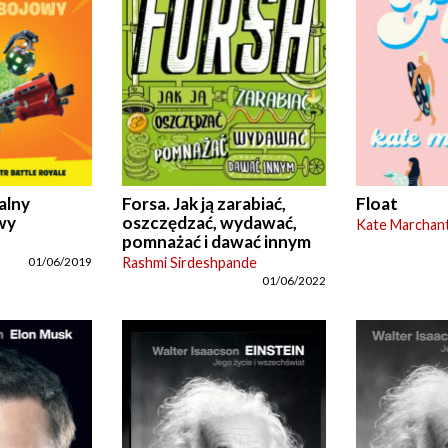
jalny
Forsa. Jak ją zarabiać,
Float
wy
oszczędzać, wydawać,
Kate Marchan
pomnażać i dawać innym
Rashmi Sirdeshpande
01/06/2019
01/06/2022