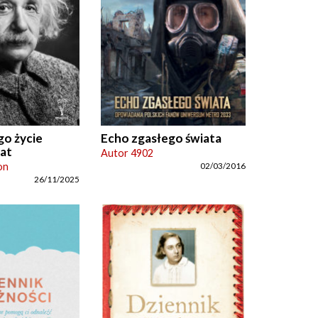
go życie
Echo zgasłego świata
iat
Autor 4902
on
02/03/2016
26/11/2025