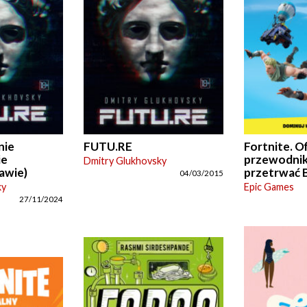
nie
FUTU.RE
Fortnite. Of
ie
przewodnik
Dmitry Glukhovsky
awie)
przetrwać B
04/03/2015
ky
Epic Games
27/11/2024