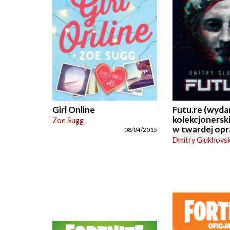
Girl Online
Futu.re (wyda
kolekcjonersk
Zoe Sugg
w twardej opr
08/04/2015
Dmitry Glukhovs