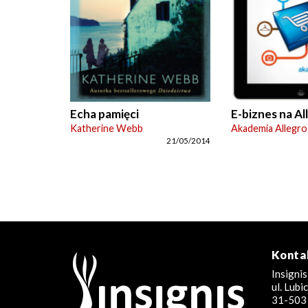
Echa pamięci
E-biznes na Al
Katherine Webb
Akademia Allegro
21/05/2014
Konta
Insignis
ul. Lub
31-503 