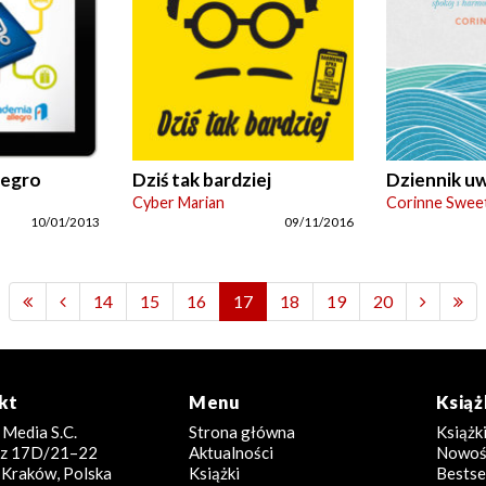
legro
Dziś tak bardziej
Dziennik u
Cyber Marian
Corinne Swee
10/01/2013
09/11/2016
14
15
16
17
18
19
20
kt
Menu
Książ
 Media S.C.
Strona główna
Książk
icz 17D/21–22
Aktualności
Nowoś
Kraków, Polska
Książki
Bestse