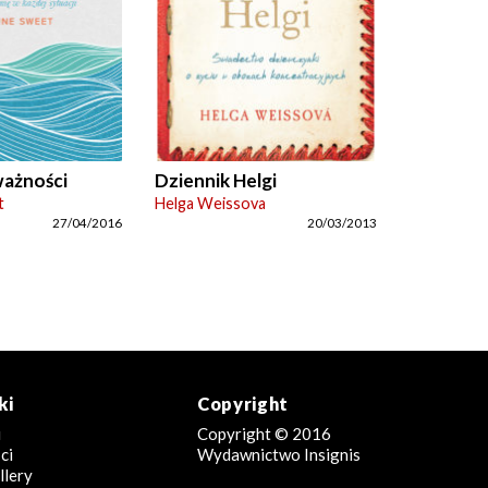
ważności
Dziennik Helgi
t
Helga Weissova
27/04/2016
20/03/2013
ki
Copyright
i
Copyright © 2016
ci
Wydawnictwo Insignis
llery