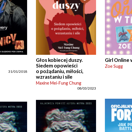
Głos kobiecej duszy.
Girl Online 
Siedem opowieści
Zoe Sugg
o pożądaniu, miłości,
31/01/2018
wzrastaniu i sile
Maxine Mei-Fung Chung
08/03/2023