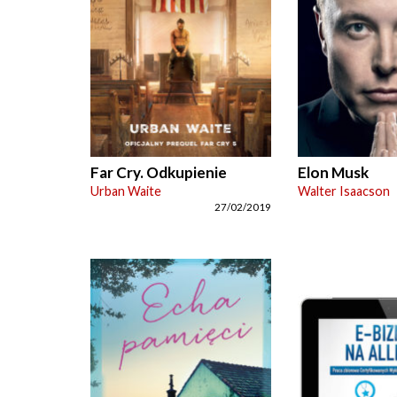
Far Cry. Odkupienie
Elon Musk
Urban Waite
Walter Isaacson
27/02/2019