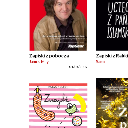
Zapiski z pobocza
Zapiski z Rakki
James May
Samir
01/05/2009