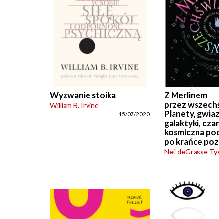
Wyzwanie stoika
Z Merlinem
przez wszechś
William B. Irvine
Planety, gwiaz
15/07/2020
galaktyki, cza
kosmiczna pod
po krańce poz
Neil deGrasse Ty