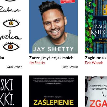
ka
Zacznij myśleć jak mnich
Zaginiona k
Jay Shetty
Evie Woods
24/05/2017
28/10/2020