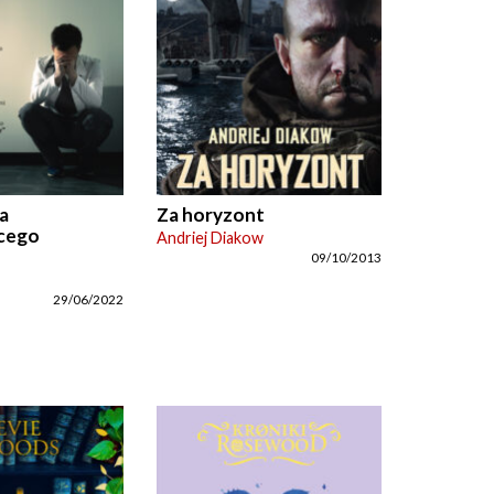
a
Za horyzont
cego
Andriej Diakow
09/10/2013
29/06/2022