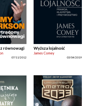
 z równowagi
Wyższa lojalność
on
James Comey
07/11/2012
03/04/2019