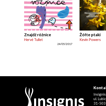
Znajdź różnice
Żółte ptaki
Hervé Tullet
Kevin Powers
24/05/2017
Konta
Insignis
ul. Lub
31-503 