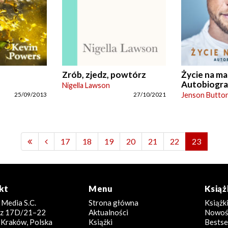
Zrób, zjedz, powtórz
Życie na ma
Autobiogra
Nigella Lawson
Jenson Butto
25/09/2013
27/10/2021
17
18
19
20
21
22
23
kt
Menu
Książ
 Media S.C.
Strona główna
Książk
icz 17D/21–22
Aktualności
Nowoś
Kraków, Polska
Książki
Bestse