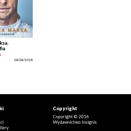
ksa.
fia
n
04/04/2018
ki
Copyright
i
Copyright © 2016
ci
Wydawnictwo Insignis
llery