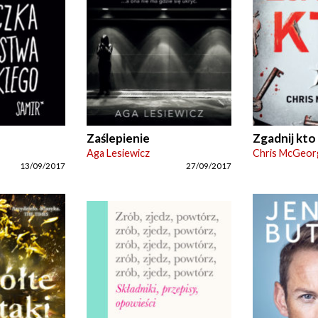
Zaślepienie
Zgadnij kto
Aga Lesiewicz
Chris McGeor
13/09/2017
27/09/2017