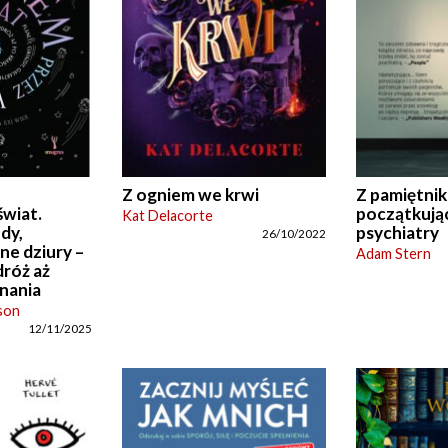
Z ogniem we krwi
Z pamiętnik
wiat.
początkują
Kat Delacorte
dy,
psychiatry
26/10/2022
rne dziury –
Adam Stern
róż aż
nania
son
12/11/2025