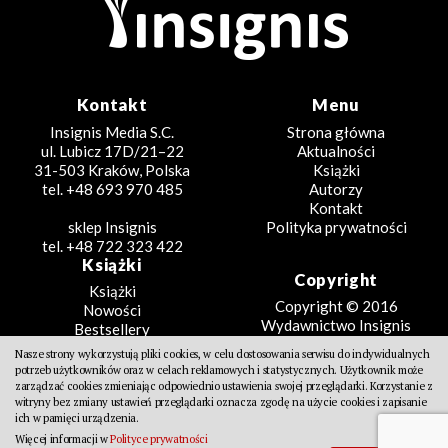
Kontakt
Menu
Insignis Media S.C.
Strona główna
ul. Lubicz 17D/21–22
Aktualności
31-503 Kraków, Polska
Książki
tel. +48 693 970 485
Autorzy
Kontakt
sklep Insignis
Polityka prywatności
tel. +48 722 323 422
Książki
Copyright
Książki
Copyright © 2016
Nowości
Wydawnictwo Insignis
Bestsellery
Zapowiedzi
Nasze strony wykorzystują pliki cookies, w celu dostosowania serwisu do indywidualnych
Beletrystyka
potrzeb użytkowników oraz w celach reklamowych i statystycznych. Użytkownik może
Projekt
Fantastyka
zarządzać cookies zmieniając odpowiednio ustawienia swojej przeglądarki. Korzystanie z
witryny bez zmiany ustawień przeglądarki oznacza zgodę na użycie cookies i zapisanie
Literatura faktu
Design Partners
ich w pamięci urządzenia.
Poradniki
Więcej informacji w
Polityce prywatności
Kreatywne