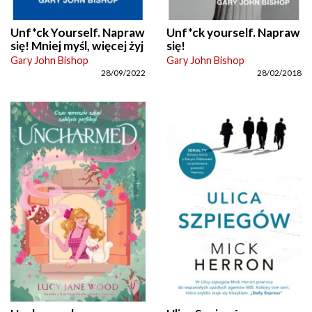
Unf*ck Yourself. Napraw
Unf*ck yourself. Napraw
się! Mniej myśl, więcej żyj
się!
Gary John Bishop
Gary John Bishop
28/09/2022
28/02/2018