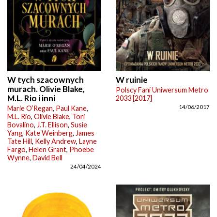
W tych szacownych
W ruinie
murach. Olivie Blake,
Polscy Fani Uniwersum Metro
M.L. Rio i inni
2033 [2017]
14/06/2017
Marie O’Regan
,
Paul Kane
,
M.L. Rio
,
Olivie Blake
,
Tori
Bovalino
,
J.T. Ellison
,
Susie
Yang
,
Kate Weinberg
,
James
Tate Hill
,
Kelly Andrew
,
Layne
Fargo
,
Helen Grant
,
Phoebe
Wynne
,
David Bell
24/04/2024