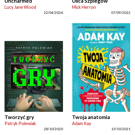
Uncharmed
Ulica Szpiegów
Lucy Jane Wood
Mick Herron
22/04/2026
07/09/2022
Tworzyć gry
Twoja anatomia
Patryk Polewiak
Adam Kay
28/10/2020
13/10/2021