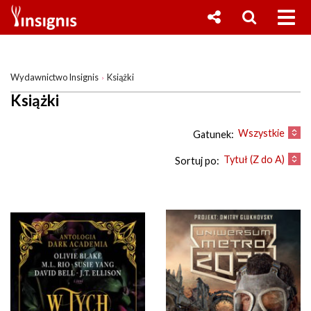
Wydawnictwo Insignis
Książki
Książki
Wszystkie
Gatunek:
Tytuł (Z do A)
Sortuj po: