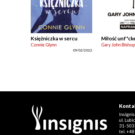
Księżniczka w sercu
Miłość unf*ck
Connie Glynn
Gary John Bishop
09/02/2022
Konta
Insignis
ul. Lub
31-503 
tel. +4