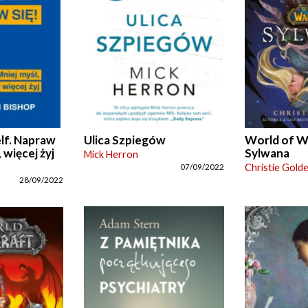
lf. Napraw
Ulica Szpiegów
World of W
, więcej żyj
Sylwana
Mick Herron
Christie Gold
07/09/2022
28/09/2022