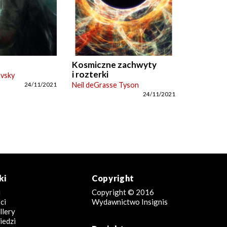
Kosmiczne zachwyty
i rozterki
ovsky
Neil deGrasse Tyson
24/11/2021
24/11/2021
ki
Copyright
i
Copyright © 2016
ci
Wydawnictwo Insignis
llery
edzi