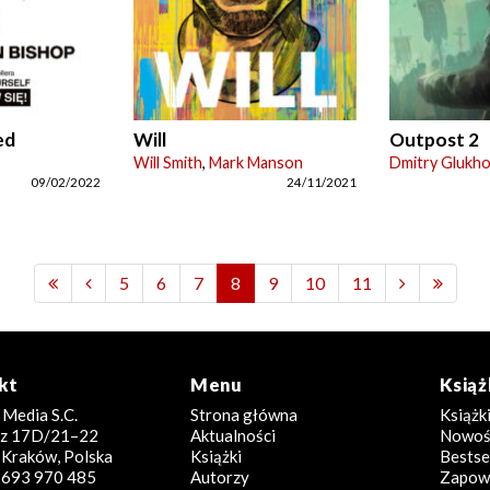
ed
Will
Outpost 2
Will Smith
,
Mark Manson
Dmitry Glukh
09/02/2022
24/11/2021
5
6
7
8
9
10
11
kt
Menu
Książ
 Media S.C.
Strona główna
Książk
icz 17D/21–22
Aktualności
Nowoś
Kraków, Polska
Książki
Bestse
8 693 970 485
Autorzy
Zapowi