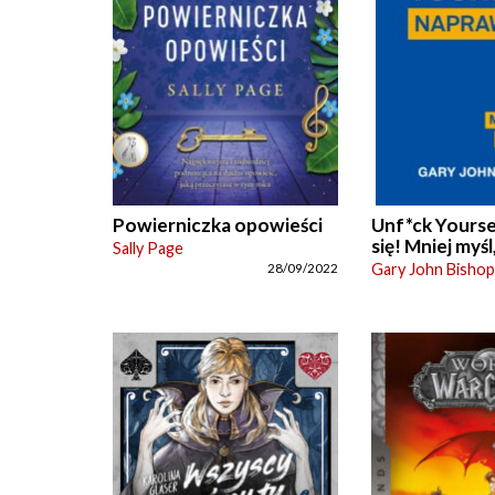
Powierniczka opowieści
Unf*ck Yourse
się! Mniej myśl
Sally Page
Gary John Bishop
28/09/2022