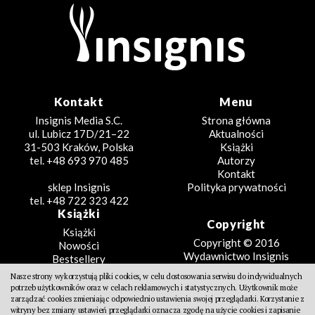
Kontakt
Menu
Insignis Media S.C.
Strona główna
ul. Lubicz 17D/21–22
Aktualności
31-503 Kraków, Polska
Książki
tel. +48 693 970 485
Autorzy
Kontakt
sklep Insignis
Polityka prywatności
tel. +48 722 323 422
Książki
Copyright
Książki
Copyright © 2016
Nowości
Wydawnictwo Insignis
Bestsellery
Zapowiedzi
Nasze strony wykorzystują pliki cookies, w celu dostosowania serwisu do indywidualnych
Beletrystyka
potrzeb użytkowników oraz w celach reklamowych i statystycznych. Użytkownik może
Projekt
Fantastyka
zarządzać cookies zmieniając odpowiednio ustawienia swojej przeglądarki. Korzystanie z
witryny bez zmiany ustawień przeglądarki oznacza zgodę na użycie cookies i zapisanie
Literatura faktu
Design Partners