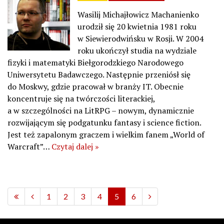
Wasilij Michajłowicz Machanienko
urodził się 20 kwietnia 1981 roku
w Siewierodwińsku w Rosji. W 2004
roku ukończył studia na wydziale
fizyki i matematyki Biełgorodzkiego Narodowego
Uniwersytetu Badawczego. Następnie przeniósł się
do Moskwy, gdzie pracował w branży IT. Obecnie
koncentruje się na twórczości literackiej,
a w szczególności na LitRPG – nowym, dynamicznie
rozwijającym się podgatunku fantasy i science fiction.
Jest też zapalonym graczem i wielkim fanem „World of
Warcraft”…
Czytaj dalej »
1
2
3
4
5
6