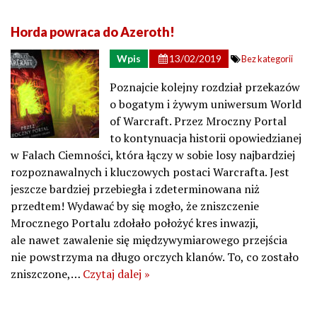
Horda powraca do Azeroth!
Wpis
13/02/2019
Bez kategorii
Poznajcie kolejny rozdział przekazów
o bogatym i żywym uniwersum World
of Warcraft. Przez Mroczny Portal
to kontynuacja historii opowiedzianej
w Falach Ciemności, która łączy w sobie losy najbardziej
rozpoznawalnych i kluczowych postaci Warcrafta. Jest
jeszcze bardziej przebiegła i zdeterminowana niż
przedtem! Wydawać by się mogło, że zniszczenie
Mrocznego Portalu zdołało położyć kres inwazji,
ale nawet zawalenie się międzywymiarowego przejścia
nie powstrzyma na długo orczych klanów. To, co zostało
zniszczone,…
Czytaj dalej »