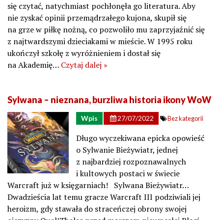
się czytać, natychmiast pochłonęła go literatura. Aby
nie zyskać opinii przemądrzałego kujona, skupił się
na grze w piłkę nożną, co pozwoliło mu zaprzyjaźnić się
z najtwardszymi dzieciakami w mieście. W 1995 roku
ukończył szkołę z wyróżnieniem i dostał się
na Akademię…
Czytaj dalej »
Sylwana – nieznana, burzliwa historia ikony WoW
Wpis
27/07/2022
Bez kategorii
Długo wyczekiwana epicka opowieść
o Sylwanie Bieżywiatr, jednej
z najbardziej rozpoznawalnych
i kultowych postaci w świecie
Warcraft już w księgarniach! Sylwana Bieżywiatr…
Dwadzieścia lat temu gracze Warcraft III podziwiali jej
heroizm, gdy stawała do straceńczej obrony swojej