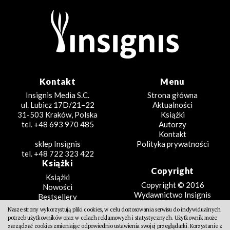
Kontakt
Menu
Insignis Media S.C.
Strona główna
ul. Lubicz 17D/21–22
Aktualności
31-503 Kraków, Polska
Książki
tel. +48 693 970 485
Autorzy
Kontakt
sklep Insignis
Polityka prywatności
tel. +48 722 323 422
Książki
Copyright
Książki
Copyright © 2016
Nowości
Wydawnictwo Insignis
Bestsellery
Zapowiedzi
Nasze strony wykorzystują pliki cookies, w celu dostosowania serwisu do indywidualnych
Beletrystyka
potrzeb użytkowników oraz w celach reklamowych i statystycznych. Użytkownik może
Projekt
Fantastyka
zarządzać cookies zmieniając odpowiednio ustawienia swojej przeglądarki. Korzystanie z