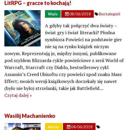
LitRPG – gracze to kochają!
Wpis
08/06/2018
Bez kategorii
A gdyby tak połączyć dwa światy –
świat gry i świat literacki? Płodna
symbioza Powieści na podstawie gier
nie są na rynku książek niczym
nowym. Reprezentują je, między innymi, publikowane
pod szyldem Blizzarda cykle powieściowe z serii World of
Warcraft, Starcraft czy Diablo, bestsellerowy cykl
Assassin’s Creed Ubisoftu czy powieści spod znaku Mass
Effect; swoich wersji książkowych doczekały się nawet
(było nie było) strzelanki, takie jak Battlefield…
Czytaj dalej »
Wasilij Machanienko
Autor
04/06/2018