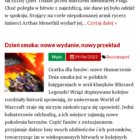
ojczyzny Quel’Thalas przed marszem nieumarłej Plagi.
Choć poległa w bitwie z najeźdźcą, nie dane jej było odejść
w spokoju. Stojący na czele niepokonanej armii rycerz
śmierci Arthas Menethil wydarł jej…
Czytaj dalej »
Dzień smoka: nowe wydanie, nowy przekład
Wpis
29/06/2022
Bez kategorii
Gratka dla fanów: nowe tłumaczenie
Dnia smoka już w polskich
księgarniach w serii klasyków Blizzard
Legends! Wciąż dopisywane kolejne
rozdziały historii sprawiają, że uniwersum World of
Warcraft staje się niczym niekończąca się opowieść. Jedni
bohaterowie odchodzą, a ich miejsce zajmują nowe
pokolenia herosów. Część fanów z entuzjazmem
przyjmuje dalsze losy swych ulubieńców i ich potomków,
towarzysząc im w wiekopomnych bitwach w kolejnych