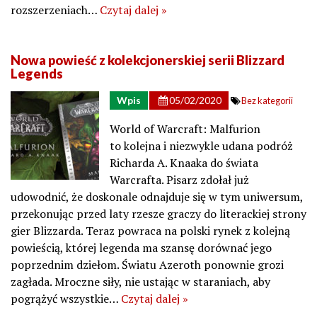
rozszerzeniach…
Czytaj dalej »
Nowa powieść z kolekcjonerskiej serii Blizzard
Legends
Wpis
05/02/2020
Bez kategorii
World of Warcraft: Malfurion
to kolejna i niezwykle udana podróż
Richarda A. Knaaka do świata
Warcrafta. Pisarz zdołał już
udowodnić, że doskonale odnajduje się w tym uniwersum,
przekonując przed laty rzesze graczy do literackiej strony
gier Blizzarda. Teraz powraca na polski rynek z kolejną
powieścią, której legenda ma szansę dorównać jego
poprzednim dziełom. Światu Azeroth ponownie grozi
zagłada. Mroczne siły, nie ustając w staraniach, aby
pogrążyć wszystkie…
Czytaj dalej »