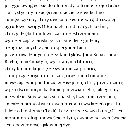
przygotowującej się do olimpiady, o firmie projektującej
z artystycznym zacięciem dziecięce zjeżdżalnie
i o mężczyźnie, który ucieka przed nerwicą do swojej
ogrodowej szopy. O Romach handlujących końmi,
którzy dzięki tunelowi czasoprzestrzennemu
wyprzedzają ziemski czas o całe dwie godziny,
o zagrażających życiu eksperymentach
przeprowadzanych przez fanatyków Jana Sebastiana
Bacha, o nieśmiałym, wycofanym chłopcu,
który komunikuje się ze światem za pomocą
samoprzylepnych karteczek, oraz o narkomanie
mieszkającym pod łodzią w Hiszpanii, który przez dziurę
w jej odwróconym kadłubie podziwia niebo, jakiego my
nie widzieliśmy w naszych najskrytszych marzeniach,
i o całym mónóstwie innych postaci i wydarzeń (jest tu
także o Einsteinie i Tesli). Lecz przede wszystkim „O” jest
monumentalną opowieścią o tym, czym w naszym świecie
jest codzienność i jak w niej żyć.