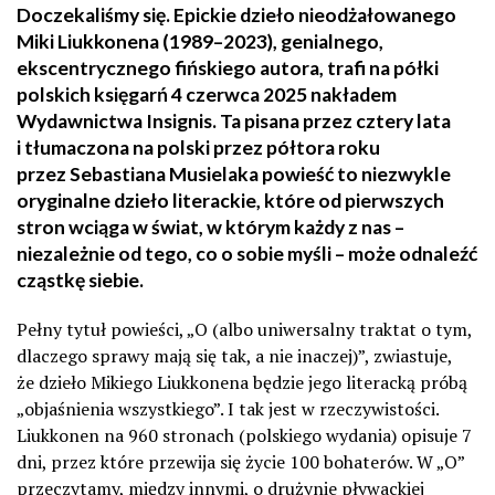
Doczekaliśmy się. Epickie dzieło nieodżałowanego
Miki Liukkonena (1989–2023), genialnego,
ekscentrycznego fińskiego autora, trafi na półki
polskich księgarń 4 czerwca 2025 nakładem
Wydawnictwa Insignis. Ta pisana przez cztery lata
i tłumaczona na polski przez półtora roku
przez Sebastiana Musielaka powieść to niezwykle
oryginalne dzieło literackie, które od pierwszych
stron wciąga w świat, w którym każdy z nas –
niezależnie od tego, co o sobie myśli – może odnaleźć
cząstkę siebie.
Pełny tytuł powieści, „O (albo uniwersalny traktat o tym,
dlaczego sprawy mają się tak, a nie inaczej)”, zwiastuje,
że dzieło Mikiego Liukkonena będzie jego literacką próbą
„objaśnienia wszystkiego”. I tak jest w rzeczywistości.
Liukkonen na 960 stronach (polskiego wydania) opisuje 7
dni, przez które przewija się życie 100 bohaterów. W „O”
przeczytamy, między innymi, o drużynie pływackiej