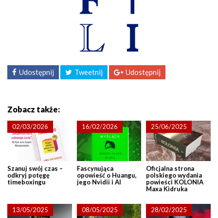
Udostępnij
Tweetnij
Udostępnij
Zobacz także:
02/03/2026
16/02/2026
25/06/2025
Szanuj swój czas –
Fascynująca
Oficjalna strona
odkryj potęgę
opowieść o Huangu,
polskiego wydania
timeboxingu
jego Nvidii i AI
powieści KOLONIA
Maxa Kidruka
13/05/2025
08/05/2025
28/02/2025