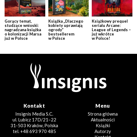
Gorący temat,
Książka „Dlaczego
Książkowy prequel
studzące wnioski:
kobiety uprawiają
serialu Arcane:
nagradzana książka
ogrody”
League of Legends –
o kolonizacji Marsa
bestsellerem
już wkrótce
już w Polsce
w Polsce
w Polsce!
Kontakt
Menu
Insignis Media S.C.
Strona główna
ul. Lubicz 17D/21–22
Aktualności
31-503 Kraków, Polska
Książki
tel. +48 693 970 485
Autorzy
Kontakt