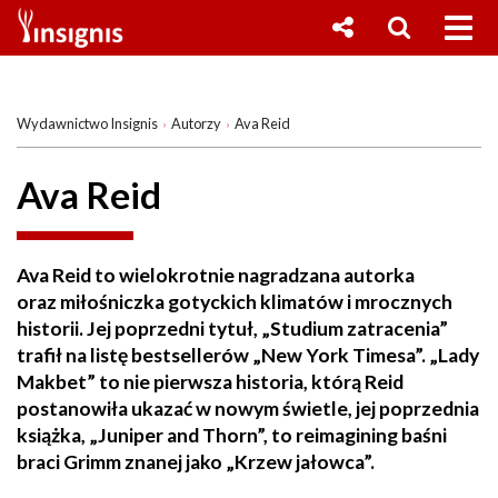
Wydawnictwo Insignis
Autorzy
Ava Reid
Ava Reid
Ava Reid to wielokrotnie nagradzana autorka
oraz miłośniczka gotyckich klimatów i mrocznych
historii. Jej poprzedni tytuł, „Studium zatracenia”
trafił na listę bestsellerów „New York Timesa”. „Lady
Makbet” to nie pierwsza historia, którą Reid
postanowiła ukazać w nowym świetle, jej poprzednia
książka, „Juniper and Thorn”, to reimagining baśni
braci Grimm znanej jako „Krzew jałowca”.