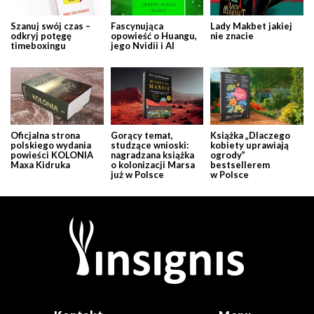
Szanuj swój czas –
Fascynująca
Lady Makbet jakiej
odkryj potęgę
opowieść o Huangu,
nie znacie
timeboxingu
jego Nvidii i AI
Oficjalna strona
Gorący temat,
Książka „Dlaczego
polskiego wydania
studzące wnioski:
kobiety uprawiają
powieści KOLONIA
nagradzana książka
ogrody”
Maxa Kidruka
o kolonizacji Marsa
bestsellerem
już w Polsce
w Polsce