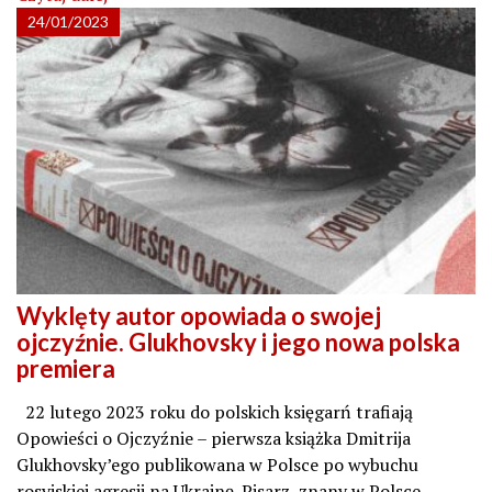
24/01/2023
Wyklęty autor opowiada o swojej
ojczyźnie. Glukhovsky i jego nowa polska
premiera
22 lutego 2023 roku do polskich księgarń trafiają
Opowieści o Ojczyźnie – pierwsza książka Dmitrija
Glukhovsky’ego publikowana w Polsce po wybuchu
rosyjskiej agresji na Ukrainę. Pisarz, znany w Polsce