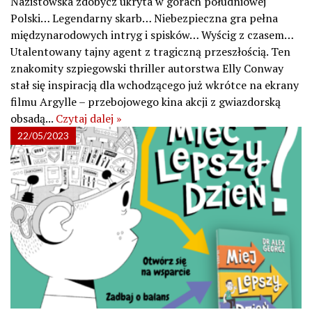
Nazistowska zdobycz ukryta w górach południowej
Polski… Legendarny skarb… Niebezpieczna gra pełna
międzynarodowych intryg i spisków… Wyścig z czasem…
Utalentowany tajny agent z tragiczną przeszłością. Ten
znakomity szpiegowski thriller autorstwa Elly Conway
stał się inspiracją dla wchodzącego już wkrótce na ekrany
filmu Argylle – przebojowego kina akcji z gwiazdorską
obsadą...
Czytaj dalej »
22/05/2023