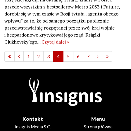
przede wszystkim z bestsellerów Metro 2033 i Futu.re,
dorobił się w tym czasie w Rosji tytułu „agenta obcego
wpływu” za to, że od samego początku publicznie
przeciwstawiał się rozpętanej przez swój kraj wojnie
i bezpardonowo krytykował jego rząd. Książki
Glukhovsky’ego...
Czytaj dalej »
1
2
3
4
5
6
7
Kontakt
Menu
Insignis Media S.C.
Strona główna