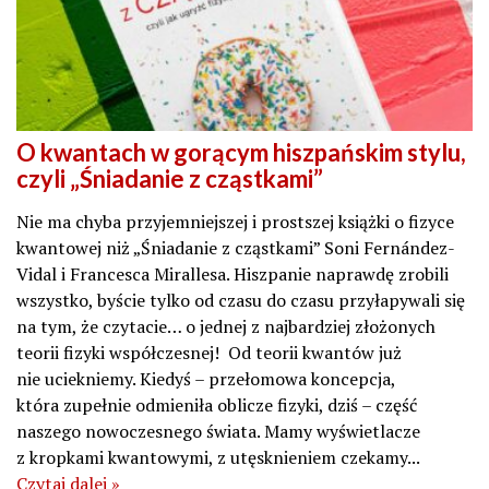
O kwantach w gorącym hiszpańskim stylu,
czyli „Śniadanie z cząstkami”
Nie ma chyba przyjemniejszej i prostszej książki o fizyce
kwantowej niż „Śniadanie z cząstkami” Soni Fernández-
Vidal i Francesca Mirallesa. Hiszpanie naprawdę zrobili
wszystko, byście tylko od czasu do czasu przyłapywali się
na tym, że czytacie… o jednej z najbardziej złożonych
teorii fizyki współczesnej! Od teorii kwantów już
nie uciekniemy. Kiedyś – przełomowa koncepcja,
która zupełnie odmieniła oblicze fizyki, dziś – część
naszego nowoczesnego świata. Mamy wyświetlacze
z kropkami kwantowymi, z utęsknieniem czekamy...
Czytaj dalej »