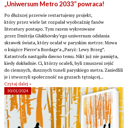
„Uniwersum Metro 2033” powraca!
Po dłuższej przerwie restartujemy projekt,
który przez wiele lat rozpalał wyobraźnię fanów
literatury postapo. Tym razem wykreowane
przez Dmitrija Glukhovsky’ego uniwersum odsłania
skrawek świata, który ocalał w paryskim metrze. Mowa
o książce Pierre’a Bordage’a „Paryż: Lewy Brzeg”.
Katastrofa nastąpiła dawno temu. Nikt już nie pamięta,
kiedy dokładnie. Ci, którzy ocaleli, byli zmuszeni zejść
do ciemnych, dusznych tuneli paryskiego metra. Zasiedlili
je i stworzyli społeczność na gruzach tętniącej...
Czytaj dalej »
30/01/2024