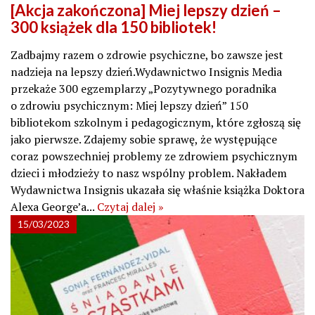
[Akcja zakończona] Miej lepszy dzień –
300 książek dla 150 bibliotek!
Zadbajmy razem o zdrowie psychiczne, bo zawsze jest
nadzieja na lepszy dzień.Wydawnictwo Insignis Media
przekaże 300 egzemplarzy „Pozytywnego poradnika
o zdrowiu psychicznym: Miej lepszy dzień” 150
bibliotekom szkolnym i pedagogicznym, które zgłoszą się
jako pierwsze. Zdajemy sobie sprawę, że występujące
coraz powszechniej problemy ze zdrowiem psychicznym
dzieci i młodzieży to nasz wspólny problem. Nakładem
Wydawnictwa Insignis ukazała się właśnie książka Doktora
Alexa George’a...
Czytaj dalej »
15/03/2023