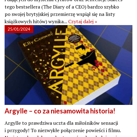
tego bestsellera (The Diary of a CEO) bardzo szybko
po swojej brytyjskiej przemierzę wspiął się na listy
książkowych hitów) wynika...
Czytaj dalej »
25/01/2024
Argylle – co za niesamowita historia!
Argylle to prawdziwa uczta dla miłośników sensacji
i przygody! To niezwykłe połączenie powieści i filmu.