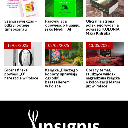
Szanuj swój czas –
Fascynująca
Oficjalna strona
odkryj potęgę
opowieść o Huangu,
polskiego wydania
timeboxingu
jego Nvidii i AI
powieści KOLONIA
Maxa Kidruka
15/05/2025
08/05/2025
13/05/2025
Głośna fińska
Książka „Dlaczego
Gorący temat,
powieść „O”
kobiety uprawiają
studzące wnioski:
nareszcie w Polsce
ogrody”
nagradzana książka
bestsellerem
o kolonizacji Marsa
w Polsce
już w Polsce