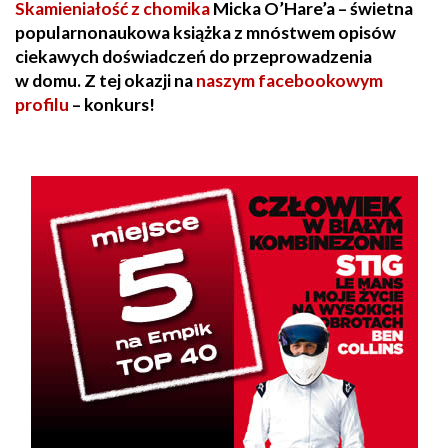
Skamieniałość z chomika
Micka O’Hare’a – świetna
popularnonaukowa książka z mnóstwem opisów
ciekawych doświadczeń do przeprowadzenia
w domu. Z tej okazji na
naszym facebookowym
profilu
– konkurs!