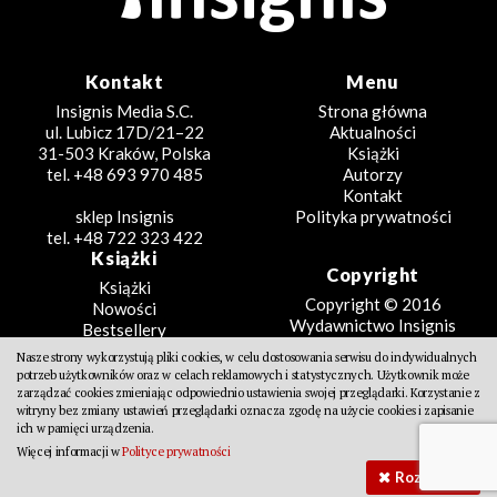
Kontakt
Menu
Insignis Media S.C.
Strona główna
ul. Lubicz 17D/21–22
Aktualności
31-503 Kraków, Polska
Książki
tel. +48 693 970 485
Autorzy
Kontakt
sklep Insignis
Polityka prywatności
tel. +48 722 323 422
Książki
Copyright
Książki
Copyright © 2016
Nowości
Wydawnictwo Insignis
Bestsellery
Zapowiedzi
Nasze strony wykorzystują pliki cookies, w celu dostosowania serwisu do indywidualnych
Beletrystyka
potrzeb użytkowników oraz w celach reklamowych i statystycznych. Użytkownik może
Projekt
Fantastyka
zarządzać cookies zmieniając odpowiednio ustawienia swojej przeglądarki. Korzystanie z
witryny bez zmiany ustawień przeglądarki oznacza zgodę na użycie cookies i zapisanie
Literatura faktu
Design Partners
ich w pamięci urządzenia.
Poradniki
Więcej informacji w
Polityce prywatności
Kreatywne
Rozumiem