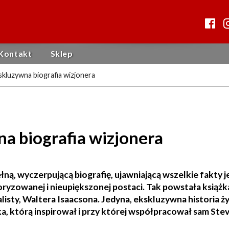
Kontakt
Sklep
skluzywna biografia wizjonera
na biografia wizjonera
ełną, wyczerpującą biografię, ujawniającą wszelkie fakty 
loryzowanej i nieupiększonej postaci. Tak powstała książk
sty, Waltera Isaacsona. Jedyna, ekskluzywna historia ży
a, którą inspirował i przy której współpracował sam Ste