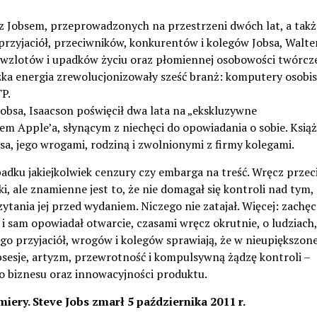
 z Jobsem, przeprowadzonych na przestrzeni dwóch lat, a takż
przyjaciół, przeciwników, konkurentów i kolegów Jobsa, Walte
m wzlotów i upadków życiu oraz płomiennej osobowości twórcz
zka energia zrewolucjonizowały sześć branż: komputery osobis
TP.
obsa, Isaacson poświęcił dwa lata na „ekskluzywne
m Apple’a, słynącym z niechęci do opowiadania o sobie. Ksią
sa, jego wrogami, rodziną i zwolnionymi z firmy kolegami.
dku jakiejkolwiek cenzury czy embarga na treść. Wręcz przec
, ale znamienne jest to, że nie domagał się kontroli nad tym,
ytania jej przed wydaniem. Niczego nie zatajał. Więcej: zachęc
, i sam opowiadał otwarcie, czasami wręcz okrutnie, o ludziach,
go przyjaciół, wrogów i kolegów sprawiają, że w nieupiększone
bsesje, artyzm, przewrotność i kompulsywną żądzę kontroli –
do biznesu oraz innowacyjności produktu.
miery. Steve Jobs zmarł 5 października 2011 r.