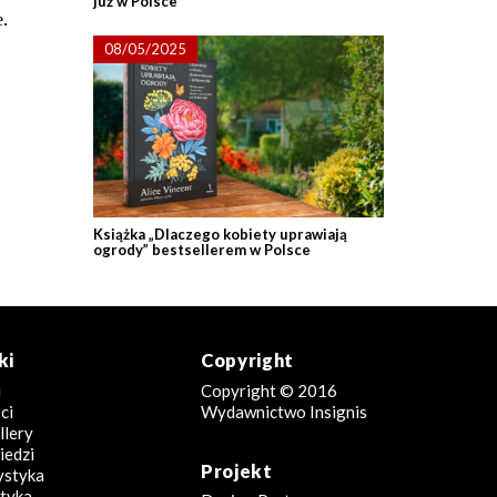
już w Polsce
.
08/05/2025
Książka „Dlaczego kobiety uprawiają
ogrody” bestsellerem w Polsce
ki
Copyright
i
Copyright © 2016
ci
Wydawnictwo Insignis
llery
edzi
Projekt
ystyka
tyka