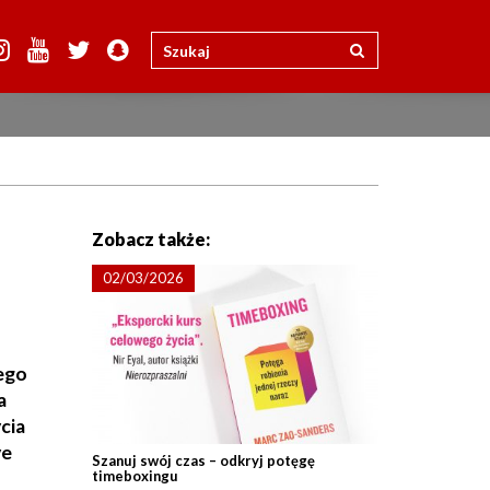
Zobacz także:
02/03/2026
jego
a
cia
ve
Szanuj swój czas – odkryj potęgę
timeboxingu