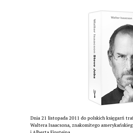
Dnia 21 listopada 2011 do polskich księgarń traf
Waltera Isaacsona, znakomitego amerykańskiego 
i Alberta Einsteina.