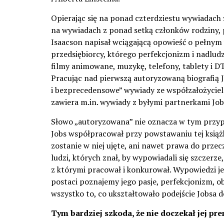
Opierając się na ponad czterdziestu wywiadach
na wywiadach z ponad setką członków rodziny, 
Isaacson napisał wciągającą opowieść o pełny
przedsiębiorcy, którego perfekcjonizm i nadlud
filmy animowane, muzykę, telefony, tablety i D
Pracując nad pierwszą autoryzowaną biografią J
i bezprecedensowe” wywiady ze współzałożyciele
zawiera m.in. wywiady z byłymi partnerkami Job
Słowo „autoryzowana” nie oznacza w tym przypa
Jobs współpracował przy powstawaniu tej książki
zostanie w niej ujęte, ani nawet prawa do przecz
ludzi, których znał, by wypowiadali się szczerze
z którymi pracował i konkurował. Wypowiedzi je
postaci poznajemy jego pasje, perfekcjonizm, o
wszystko to, co ukształtowało podejście Jobsa 
Tym bardziej szkoda, że nie doczekał jej pre