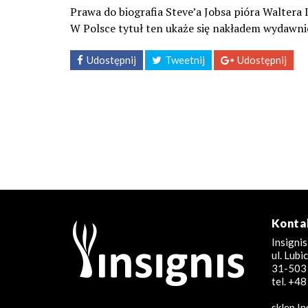
Prawa do biografia Steve’a Jobsa pióra Waltera 
W Polsce tytuł ten ukaże się nakładem wydawni
Udostępnij
Tweetnij
Udostępnij
Konta
Insignis
ul. Lub
31-503 
tel. +4
sklep In