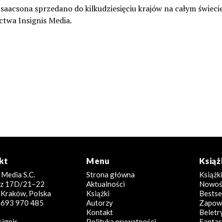
Isaacsona sprzedano do kilkudziesięciu krajów na całym świecie
ctwa Insignis Media.
kt
Menu
Książ
 Media S.C.
Strona główna
Książk
icz 17D/21–22
Aktualności
Nowoś
Kraków, Polska
Książki
Bestse
8 693 970 485
Autorzy
Zapowi
Kontakt
Beletr
signis
Polityka prywatności
Fantas