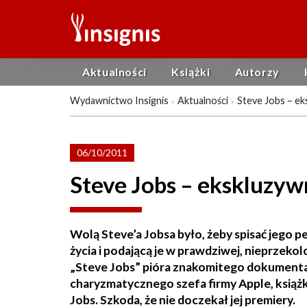
Aktualności
Książki
Autorzy
Wydawnictwo Insignis
Aktualności
Steve Jobs – ek
06/10/2011
Steve Jobs – ekskluzyw
Wolą Steve’a Jobsa było, żeby spisać jego p
życia i podającą je w prawdziwej, nieprzeko
„Steve Jobs” pióra znakomitego dokumentali
charyzmatycznego szefa firmy Apple, książk
Jobs. Szkoda, że nie doczekał jej premiery.