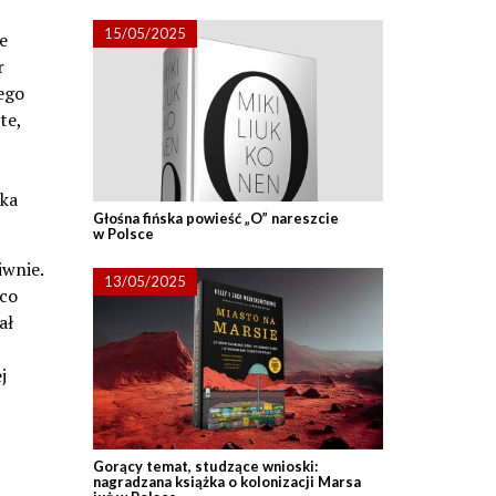
15/05/2025
e
r
ego
te,
żka
Głośna fińska powieść „O” nareszcie
w Polsce
iwnie.
13/05/2025
 co
ał
j
Gorący temat, studzące wnioski:
nagradzana książka o kolonizacji Marsa