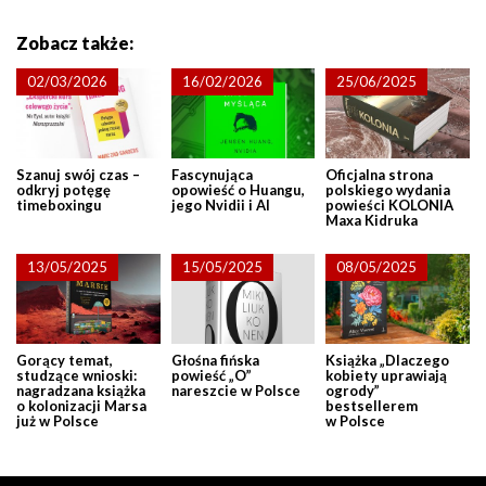
Zobacz także:
02/03/2026
16/02/2026
25/06/2025
Szanuj swój czas –
Fascynująca
Oficjalna strona
odkryj potęgę
opowieść o Huangu,
polskiego wydania
timeboxingu
jego Nvidii i AI
powieści KOLONIA
Maxa Kidruka
13/05/2025
15/05/2025
08/05/2025
Gorący temat,
Głośna fińska
Książka „Dlaczego
studzące wnioski:
powieść „O”
kobiety uprawiają
nagradzana książka
nareszcie w Polsce
ogrody”
o kolonizacji Marsa
bestsellerem
już w Polsce
w Polsce