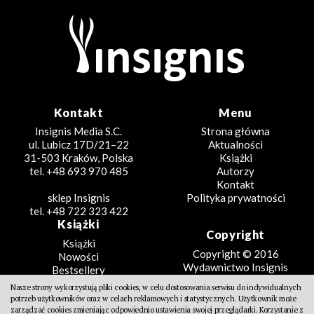
Kontakt
Menu
Insignis Media S.C.
Strona główna
ul. Lubicz 17D/21–22
Aktualności
31-503 Kraków, Polska
Książki
tel. +48 693 970 485
Autorzy
Kontakt
sklep Insignis
Polityka prywatności
tel. +48 722 323 422
Książki
Copyright
Książki
Copyright © 2016
Nowości
Wydawnictwo Insignis
Bestsellery
Zapowiedzi
Nasze strony wykorzystują pliki cookies, w celu dostosowania serwisu do indywidualnych
Beletrystyka
potrzeb użytkowników oraz w celach reklamowych i statystycznych. Użytkownik może
Projekt
Fantastyka
zarządzać cookies zmieniając odpowiednio ustawienia swojej przeglądarki. Korzystanie z