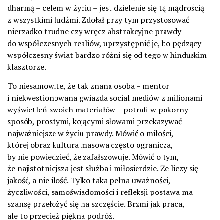
dharmą – celem w życiu – jest dzielenie się tą mądrością
z wszystkimi ludźmi. Zdołał przy tym przystosować
nierzadko trudne czy wręcz abstrakcyjne prawdy
do współczesnych realiów, uprzystępnić je, bo pędzący
współczesny świat bardzo różni się od tego w hinduskim
klasztorze.
To niesamowite, że tak znana osoba – mentor
i niekwestionowana gwiazda social mediów z milionami
wyświetleń swoich materiałów – potrafi w pokorny
sposób, prostymi, kojącymi słowami przekazywać
najważniejsze w życiu prawdy. Mówić o miłości,
której obraz kultura masowa często ogranicza,
by nie powiedzieć, że zafałszowuje. Mówić o tym,
że najistotniejsza jest służba i miłosierdzie. Że liczy się
jakość, a nie ilość. Tylko taka pełna uważności,
życzliwości, samoświadomości i refleksji postawa ma
szansę przełożyć się na szczęście. Brzmi jak praca,
ale to przecież piękna podróż.