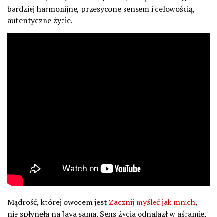
bardziej harmonijne, przesycone sensem i celowością,
autentyczne życie.
Mądrość, której owocem jest
Zacznij myśleć jak mnich
,
nie spłynęła na Jaya sama. Sens życia odnalazł w aśramie,