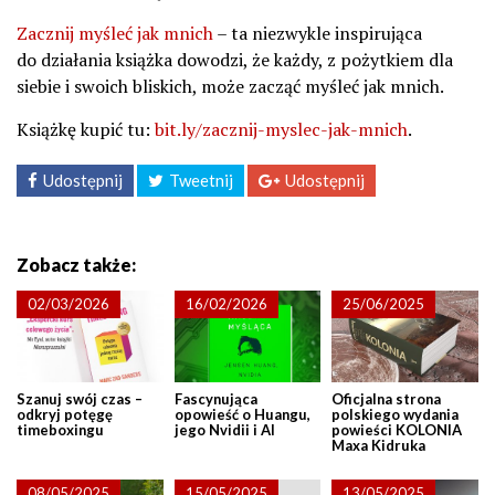
Zacznij myśleć jak mnich
– ta niezwykle inspirująca
do działania książka dowodzi, że każdy, z pożytkiem dla
siebie i swoich bliskich, może zacząć myśleć jak mnich.
Książkę kupić tu:
bit.ly/zacznij-myslec-jak-mnich
.
Udostępnij
Tweetnij
Udostępnij
Zobacz także:
02/03/2026
16/02/2026
25/06/2025
Szanuj swój czas –
Fascynująca
Oficjalna strona
odkryj potęgę
opowieść o Huangu,
polskiego wydania
timeboxingu
jego Nvidii i AI
powieści KOLONIA
Maxa Kidruka
08/05/2025
15/05/2025
13/05/2025