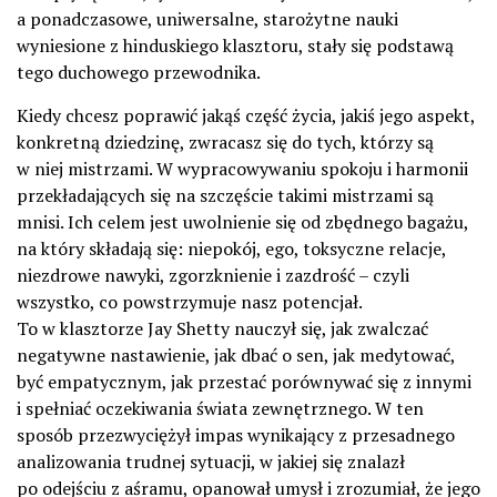
a ponadczasowe, uniwersalne, starożytne nauki
wyniesione z hinduskiego klasztoru, stały się podstawą
tego duchowego przewodnika.
Kiedy chcesz poprawić jakąś część życia, jakiś jego aspekt,
konkretną dziedzinę, zwracasz się do tych, którzy są
w niej mistrzami. W wypracowywaniu spokoju i harmonii
przekładających się na szczęście takimi mistrzami są
mnisi. Ich celem jest uwolnienie się od zbędnego bagażu,
na który składają się: niepokój, ego, toksyczne relacje,
niezdrowe nawyki, zgorzknienie i zazdrość – czyli
wszystko, co powstrzymuje nasz potencjał.
To w klasztorze Jay Shetty nauczył się, jak zwalczać
negatywne nastawienie, jak dbać o sen, jak medytować,
być empatycznym, jak przestać porównywać się z innymi
i spełniać oczekiwania świata zewnętrznego. W ten
sposób przezwyciężył impas wynikający z przesadnego
analizowania trudnej sytuacji, w jakiej się znalazł
po odejściu z aśramu, opanował umysł i zrozumiał, że jego