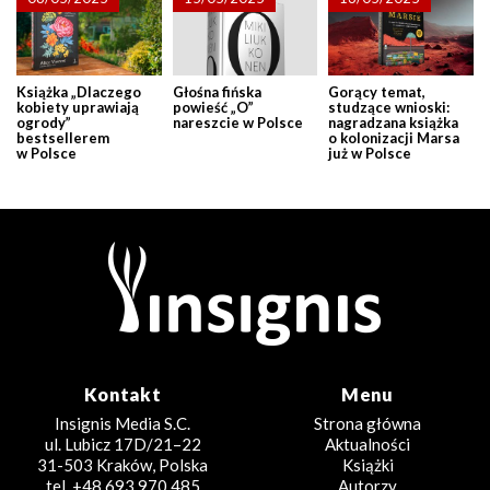
Książka „Dlaczego
Głośna fińska
Gorący temat,
kobiety uprawiają
powieść „O”
studzące wnioski:
ogrody”
nareszcie w Polsce
nagradzana książka
bestsellerem
o kolonizacji Marsa
w Polsce
już w Polsce
Kontakt
Menu
Insignis Media S.C.
Strona główna
ul. Lubicz 17D/21–22
Aktualności
31-503 Kraków, Polska
Książki
tel. +48 693 970 485
Autorzy