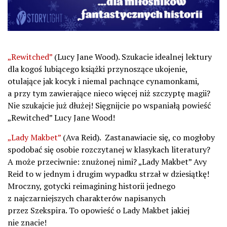
„Rewitched”
(Lucy Jane Wood). Szukacie idealnej lektury
dla kogoś lubiącego książki przynoszące ukojenie,
otulające jak kocyk i niemal pachnące cynamonkami,
a przy tym zawierające nieco więcej niż szczyptę magii?
Nie szukajcie już dłużej! Sięgnijcie po wspaniałą powieść
„Rewitched” Lucy Jane Wood!
„Lady Makbet”
(Ava Reid). Zastanawiacie się, co mogłoby
spodobać się osobie rozczytanej w klasykach literatury?
A może przeciwnie: znużonej nimi? „Lady Makbet” Avy
Reid to w jednym i drugim wypadku strzał w dziesiątkę!
Mroczny, gotycki reimagining historii jednego
z najczarniejszych charakterów napisanych
przez Szekspira. To opowieść o Lady Makbet jakiej
nie znacie!