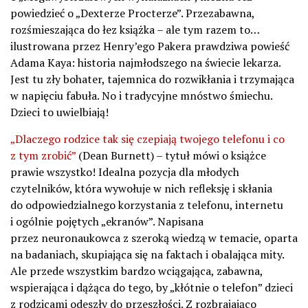
powiedzieć o „Dexterze Procterze”. Przezabawna,
rozśmieszająca do łez książka – ale tym razem to…
ilustrowana przez Henry’ego Pakera prawdziwa powieść
Adama Kaya: historia najmłodszego na świecie lekarza.
Jest tu zły bohater, tajemnica do rozwikłania i trzymająca
w napięciu fabuła. No i tradycyjne mnóstwo śmiechu.
Dzieci to uwielbiają!
„Dlaczego rodzice tak się czepiają twojego telefonu i co
z tym zrobić”
(Dean Burnett) – tytuł mówi o książce
prawie wszystko! Idealna pozycja dla młodych
czytelników, która wywołuje w nich refleksję i skłania
do odpowiedzialnego korzystania z telefonu, internetu
i ogólnie pojętych „ekranów”. Napisana
przez neuronaukowca z szeroką wiedzą w temacie, oparta
na badaniach, skupiająca się na faktach i obalająca mity.
Ale przede wszystkim bardzo wciągająca, zabawna,
wspierająca i dążąca do tego, by „kłótnie o telefon” dzieci
z rodzicami odeszły do przeszłości. Z rozbrajająco