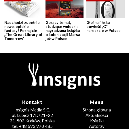
Nadchodzi zupełnie
Gorący temat,
Głośna fińska
nowe, epickie
studzące wnioski:
powieść „O”
fantasy! Poznajcie
nagradzana książka
nareszcie w Polsce
„The Great Library of
o kolonizacji Marsa
Tomorrow”
już w Polsce
Kontakt
Menu
Insignis Media S.C.
Strona główna
ul. Lubicz 17D/21–22
Aktualności
31-503 Kraków, Polska
Książki
tel. +48 693 970 485
Autorzy