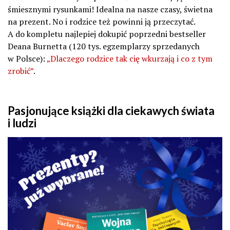
śmiesznymi rysunkami! Idealna na nasze czasy, świetna
na prezent. No i rodzice też powinni ją przeczytać.
A do kompletu najlepiej dokupić poprzedni bestseller
Deana Burnetta (120 tys. egzemplarzy sprzedanych
w Polsce):
„Dlaczego rodzice tak cię wkurzają i co z tym
zrobić”
.
Pasjonujące książki dla ciekawych świata
i ludzi