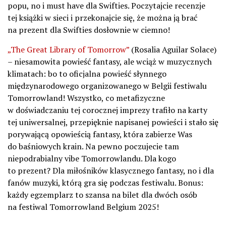
popu, no i must have dla Swifties. Poczytajcie recenzje
tej książki w sieci i przekonajcie się, że można ją brać
na prezent dla Swifties dosłownie w ciemno!
„The Great Library of Tomorrow”
(Rosalia Aguilar Solace)
– niesamowita powieść fantasy, ale wciąż w muzycznych
klimatach: bo to oficjalna powieść słynnego
międzynarodowego organizowanego w Belgii festiwalu
Tomorrowland! Wszystko, co metafizyczne
w doświadczaniu tej corocznej imprezy trafiło na karty
tej uniwersalnej, przepięknie napisanej powieści i stało się
porywającą opowieścią fantasy, która zabierze Was
do baśniowych krain. Na pewno poczujecie tam
niepodrabialny vibe Tomorrowlandu. Dla kogo
to prezent? Dla miłośników klasycznego fantasy, no i dla
fanów muzyki, którą gra się podczas festiwalu. Bonus:
każdy egzemplarz to szansa na bilet dla dwóch osób
na festiwal Tomorrowland Belgium 2025!