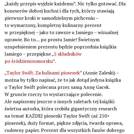
„każdy przepis wyjdzie każdemu”. Nic tylko gotować. Dla
koneserów dobrej kuchni i dla tych, którzy stawiają
pierwsze kroki w samodzielnym pichceniu –
to wymarzony, kompletny kulinarny prezent
w przepięknej – jako to zawsze u Jamiego – wizualnej
oprawie. Bo to… po prostu Jamie! Świetnym
uzupełnieniem prezentu będzie poprzednia książkia
Jamiego – przepiękne
„5 składników
po śródziemnomorsku”
.
„Taylor Swift. Za kulisami piosenek”
(Annie Zaleski) –
można by tylko napisać, że to jak dotąd jedyna książka
o Taylor Swift polecana przez samą Annę Gacek.
W gruncie rzeczy to wystarczające polecenie.
Ale napiszemy jeszcze o innych zaletach tej książki:
świetna autorka, która zrobiła gigantyczny research
na temat KAŻDEJ piosenki Taylor Swift (aż 250+
piosenek), duży format, piękne zdjęcia, twarda oprawa,
cudowny papier. Prezent dla wszystkich fanów dobrego