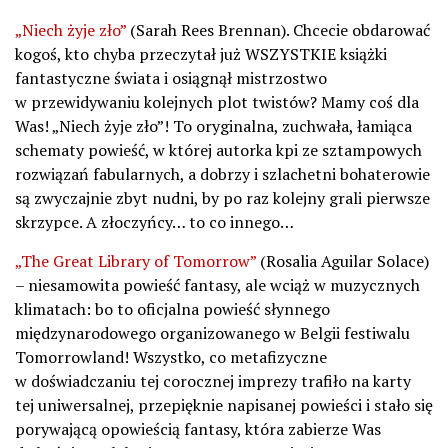
„Niech żyje zło”
(Sarah Rees Brennan). Chcecie obdarować
kogoś, kto chyba przeczytał już WSZYSTKIE książki
fantastyczne świata i osiągnął mistrzostwo
w przewidywaniu kolejnych plot twistów? Mamy coś dla
Was! „Niech żyje zło”! To oryginalna, zuchwała, łamiąca
schematy powieść, w której autorka kpi ze sztampowych
rozwiązań fabularnych, a dobrzy i szlachetni bohaterowie
są zwyczajnie zbyt nudni, by po raz kolejny grali pierwsze
skrzypce. A złoczyńcy… to co innego…
„The Great Library of Tomorrow”
(Rosalia Aguilar Solace)
– niesamowita powieść fantasy, ale wciąż w muzycznych
klimatach: bo to oficjalna powieść słynnego
międzynarodowego organizowanego w Belgii festiwalu
Tomorrowland! Wszystko, co metafizyczne
w doświadczaniu tej corocznej imprezy trafiło na karty
tej uniwersalnej, przepięknie napisanej powieści i stało się
porywającą opowieścią fantasy, która zabierze Was