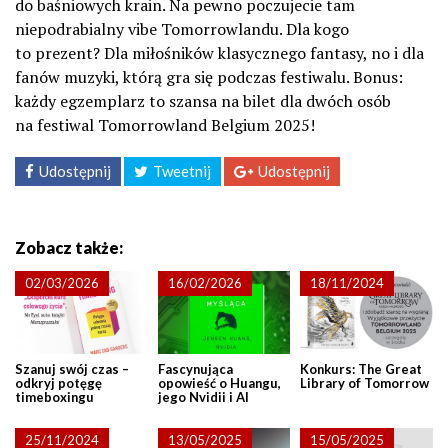
do baśniowych krain. Na pewno poczujecie tam
niepodrabialny vibe Tomorrowlandu. Dla kogo
to prezent? Dla miłośników klasycznego fantasy, no i dla
fanów muzyki, którą gra się podczas festiwalu. Bonus:
każdy egzemplarz to szansa na bilet dla dwóch osób
na festiwal Tomorrowland Belgium 2025!
Udostępnij
Tweetnij
Udostępnij
Zobacz także:
02/03/2026
16/02/2026
18/11/2024
Szanuj swój czas –
Fascynująca
Konkurs: The Great
odkryj potęgę
opowieść o Huangu,
Library of Tomorrow
timeboxingu
jego Nvidii i AI
25/11/2024
13/05/2025
15/05/2025