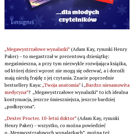
„Megawystrzałowe wynalazki”
(Adam Kay, rysunki Henry
Paker) – to megastrzał w prezentową dziesiątkę:
megaśmieszna, a przy tym niezwykle rozwijająca książka,
od której dzieci wprost nie mogą się oderwać, a i dorośli
mają niezłą frajdę z jej czytania. Znacie poprzednie
bestsellery Kaya:
„Twoja anatomia”
i
„Bardzo niesamowita
medycyna”
? „Megawystrzałowe wynalazki” to ich idealna
kontynuacja, jeszcze śmieszniejsza, jeszcze bardziej
„podkręcona”.
„Dexter Procter. 10-letni doktor”
(Adam Kay, rysunki
Henry Paker) – wszystko, co można powiedzieć
o „Megawystrzałowych wynalazkach”, można też