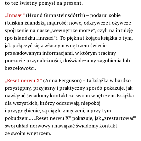
to też świetny pomysł na prezent.
„Innsæi”
(Hrund Gunnsteinsdóttir) – podaruj sobie
i bliskim islandzką mądrość; nowe, odkrywcze i ożywcze
spojrzenie na nasze „wewnętrze morze”, czyli na intuicję
(po islandzku „innsæi”). To piękna i kojąca książka o tym,
jak połączyć się z własnym wnętrzem świecie
przeładowanym informacjami, w którym tracimy
poczucie przynależności, doświadczamy zagubienia lub
bezcelowości.
„Reset nerwu X”
(Anna Ferguson) – ta książka w bardzo
przystępny, przyjazny i praktyczny sposób pokazuje, jak
nawiązać świadomy kontakt ze swoim wnętrzem. Książka
dla wszystkich, którzy odczuwają niepokój
i przygnębienie, są ciągle zmęczeni, a przy tym
pobudzeni… „Reset nerwu X” pokazuje, jak „zrestartować”
swój układ nerwowy i nawiązać świadomy kontakt
ze swoim wnętrzem.