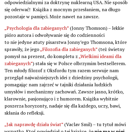
odpowiedzialnymi za doktrynę nuklearną USA. Nie sposób
się oderwać! Książka z mocnym przesłaniem, na długo
pozostaje w pamięci. Może nawet na zawsze.
„Psychologia dla zabieganych”
(Jonny Thomson) – lekkie
pióro autora i odwoływanie się do codzienności
to nie jedyne atuty pisarstwa Jonny’ego Thomsona, które
sprawiły, że jego
„Filozofia dla zabieganych”
(też świetny
pomysł na prezent, do kompletu z
„Wielkimi ideami dla
zabieganych”
) stała się w Polsce olbrzymim bestsellerem.
Ten młody filozof z Oksfordu tym razem serwuje nam
przegląd najważniejszych idei z dziedziny psychologii,
pomagając nam zajrzeć w tajniki działania ludzkich
umysłów i mechanizmy zachowań. Zawsze jasno, krótko,
klarownie, pasjonująco i z humorem. Książka wybitnie
poszerza horyzonty, nadaje się dla każdego, uczy, bawi,
skłania do refleksji.
„Jak naprawdę działa świat”
(Vaclav Smil) – tu tytuł mówi
wszystko. Ktoś powiedział o tej książce, że
nie ma w niej