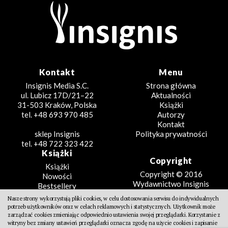
Kontakt
Menu
Insignis Media S.C.
Strona główna
ul. Lubicz 17D/21–22
Aktualności
31-503 Kraków, Polska
Książki
tel. +48 693 970 485
Autorzy
Kontakt
sklep Insignis
Polityka prywatności
tel. +48 722 323 422
Książki
Copyright
Książki
Copyright © 2016
Nowości
Wydawnictwo Insignis
Bestsellery
Zapowiedzi
Nasze strony wykorzystują pliki cookies, w celu dostosowania serwisu do indywidualnych
Beletrystyka
potrzeb użytkowników oraz w celach reklamowych i statystycznych. Użytkownik może
Projekt
Fantastyka
zarządzać cookies zmieniając odpowiednio ustawienia swojej przeglądarki. Korzystanie z
witryny bez zmiany ustawień przeglądarki oznacza zgodę na użycie cookies i zapisanie
Literatura faktu
Design Partners