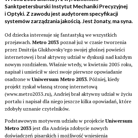
Sanktpetersburski Instytut Mechaniki Precyzyjnej
i Optyki. Z zawodu jest audytorem specyfikacji
systemów zarządzania jakością. Jest żonaty, ma syna.
Od dziecka interesuje się fantastyką we wszystkich
przejawach.
Metro 2033
poznał już w czasie tworzenia
przez Dmitrija Glukhovsky’ego swojej głośnej powieści
internetowej i brał aktywny udział w dyskusji nad każdym
nowym rozdziałem. Właśnie wtedy, w kwietniu 2005 roku,
napisał i umieścił w sieci swoje pierwsze opowiadanie
osadzone w
Uniwersum Metro 2033
. Później, kiedy
projekt zyskał własną stronę internetową
(www.metro2033.ru), Andriej brał aktywny udział w życiu
portalu i napisał dla niego jeszcze kilka opowiadań, które
zdobyły uznanie czytelników.
Podstawowym motywem udziału w projekcie
Uniwersum
Metro 2033
jest dla Andrieja zdobycie nowych
doświadczeń pisarskich i możliwość wniesienia