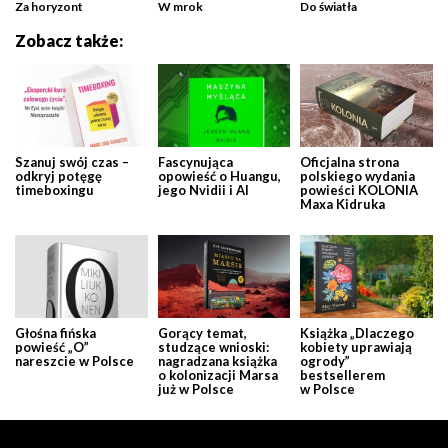
Za horyzont
W mrok
Do światła
Zobacz także:
Szanuj swój czas –
Fascynująca
Oficjalna strona
odkryj potęgę
opowieść o Huangu,
polskiego wydania
timeboxingu
jego Nvidii i AI
powieści KOLONIA
Maxa Kidruka
Głośna fińska
Gorący temat,
Książka „Dlaczego
powieść „O”
studzące wnioski:
kobiety uprawiają
nareszcie w Polsce
nagradzana książka
ogrody”
o kolonizacji Marsa
bestsellerem
już w Polsce
w Polsce