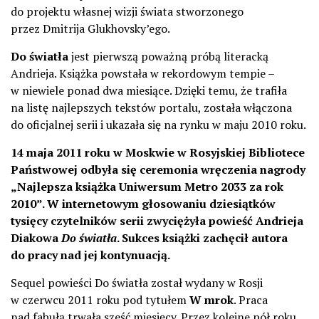
do projektu własnej wizji świata stworzonego
przez Dmitrija Glukhovsky’ego.
Do światła
jest pierwszą poważną próbą literacką
Andrieja. Książka powstała w rekordowym tempie –
w niewiele ponad dwa miesiące. Dzięki temu, że trafiła
na listę najlepszych tekstów portalu, została włączona
do oficjalnej serii i ukazała się na rynku w maju 2010 roku.
14 maja 2011 roku w Moskwie w Rosyjskiej Bibliotece
Państwowej odbyła się ceremonia wręczenia nagrody
„Najlepsza książka Uniwersum Metro 2033 za rok
2010”. W internetowym głosowaniu dziesiątków
tysięcy czytelników serii zwyciężyła powieść Andrieja
Diakowa
Do światła
. Sukces książki zachęcił autora
do pracy nad jej kontynuacją.
Sequel powieści Do światła został wydany w Rosji
w czerwcu 2011 roku pod tytułem
W mrok
. Praca
nad fabułą trwała sześć miesięcy. Przez kolejne pół roku