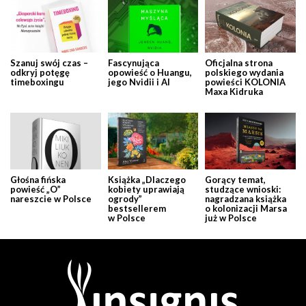
Szanuj swój czas –
Fascynująca
Oficjalna strona
odkryj potęgę
opowieść o Huangu,
polskiego wydania
timeboxingu
jego Nvidii i AI
powieści KOLONIA
Maxa Kidruka
Głośna fińska
Książka „Dlaczego
Gorący temat,
powieść „O”
kobiety uprawiają
studzące wnioski:
nareszcie w Polsce
ogrody”
nagradzana książka
bestsellerem
o kolonizacji Marsa
w Polsce
już w Polsce