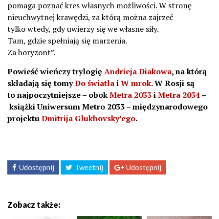
pomaga poznać kres własnych możliwości. W stronę
nieuchwytnej krawędzi, za którą można zajrzeć
tylko wtedy, gdy uwierzy się we własne siły.
Tam, gdzie spełniają się marzenia.
Za horyzont”.
Powieść
wieńczy trylogię
Andrieja Diakowa
, na którą
składają się tomy
Do światła
i
W mrok
. W Rosji są
to najpoczytniejsze – obok
Metra 2033
i
Metra 2034
–
książki Uniwersum Metro 2033 – międzynarodowego
projektu
Dmitrija Glukhovsky’ego
.
Udostępnij
Tweetnij
Udostępnij
Zobacz także: