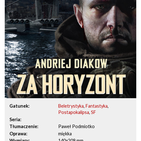
Gatunek
Beletrystyka
,
Fantastyka
,
Postapokalipsa
,
SF
Seria
Tłumaczenie
Paweł Podmiotko
Oprawa
miękka
Wymiary
140x209 mm