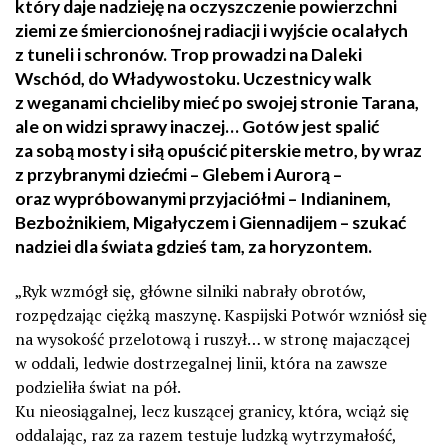
który daje nadzieję na oczyszczenie powierzchni
ziemi ze śmiercionośnej radiacji i wyjście ocalałych
z tuneli i schronów. Trop prowadzi na Daleki
Wschód, do Władywostoku. Uczestnicy walk
z weganami chcieliby mieć po swojej stronie Tarana,
ale on widzi sprawy inaczej… Gotów jest spalić
za sobą mosty i siłą opuścić piterskie metro, by wraz
z przybranymi dziećmi – Glebem i Aurorą –
oraz wypróbowanymi przyjaciółmi – Indianinem,
Bezbożnikiem, Migałyczem i Giennadijem – szukać
nadziei dla świata gdzieś tam, za horyzontem.
„Ryk wzmógł się, główne silniki nabrały obrotów,
rozpędzając ciężką maszynę. Kaspijski Potwór wzniósł się
na wysokość przelotową i ruszył… w stronę majaczącej
w oddali, ledwie dostrzegalnej linii, która na zawsze
podzieliła świat na pół.
Ku nieosiągalnej, lecz kuszącej granicy, która, wciąż się
oddalając, raz za razem testuje ludzką wytrzymałość,