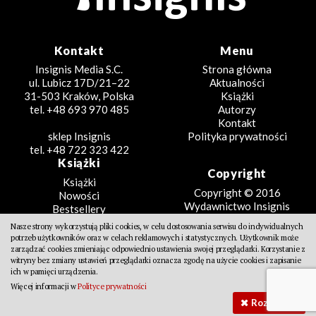
Kontakt
Menu
Insignis Media S.C.
Strona główna
ul. Lubicz 17D/21–22
Aktualności
31-503 Kraków, Polska
Książki
tel. +48 693 970 485
Autorzy
Kontakt
sklep Insignis
Polityka prywatności
tel. +48 722 323 422
Książki
Copyright
Książki
Copyright © 2016
Nowości
Wydawnictwo Insignis
Bestsellery
Zapowiedzi
Nasze strony wykorzystują pliki cookies, w celu dostosowania serwisu do indywidualnych
Beletrystyka
potrzeb użytkowników oraz w celach reklamowych i statystycznych. Użytkownik może
Projekt
Fantastyka
zarządzać cookies zmieniając odpowiednio ustawienia swojej przeglądarki. Korzystanie z
witryny bez zmiany ustawień przeglądarki oznacza zgodę na użycie cookies i zapisanie
Literatura faktu
Design Partners
ich w pamięci urządzenia.
Poradniki
Więcej informacji w
Polityce prywatności
Kreatywne
Rozumiem