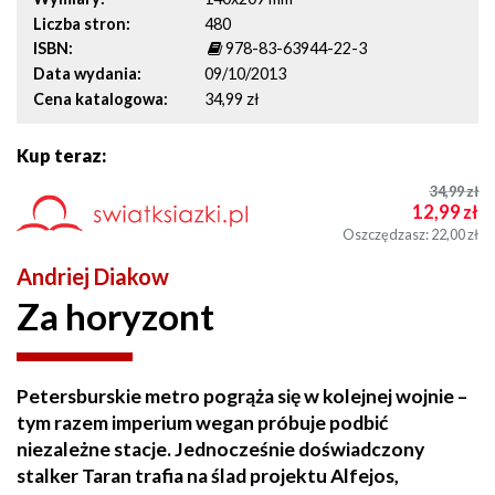
Liczba stron
480
ISBN
978-83-63944-22-3
Data wydania
09/10/2013
Cena katalogowa
34,99 zł
Kup teraz:
34,99
zł
12,99
zł
Oszczędzasz: 22,00
zł
Andriej Diakow
Za horyzont
Petersburskie metro pogrąża się w kolejnej wojnie –
tym razem imperium wegan próbuje podbić
niezależne stacje. Jednocześnie doświadczony
stalker Taran trafia na ślad projektu Alfejos,