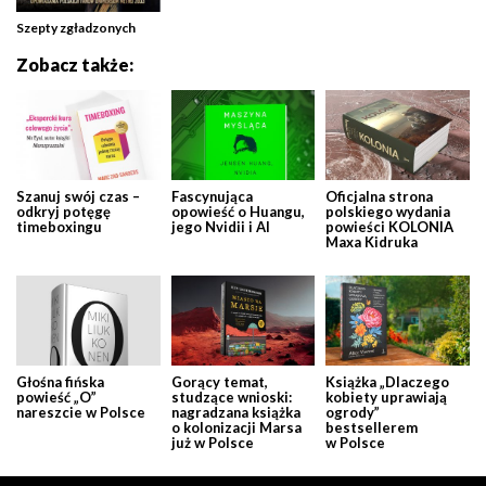
Szepty zgładzonych
Zobacz także:
Szanuj swój czas –
Fascynująca
Oficjalna strona
odkryj potęgę
opowieść o Huangu,
polskiego wydania
timeboxingu
jego Nvidii i AI
powieści KOLONIA
Maxa Kidruka
Głośna fińska
Gorący temat,
Książka „Dlaczego
powieść „O”
studzące wnioski:
kobiety uprawiają
nareszcie w Polsce
nagradzana książka
ogrody”
o kolonizacji Marsa
bestsellerem
już w Polsce
w Polsce