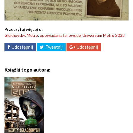
Przeczytaj więcej o:
Glukhovsky
,
Metro
,
opowiadania fanowskie
,
Uniwersum Metro 2033
Udostępnij
Tweetnij
Udostępnij
Książki tego autora: