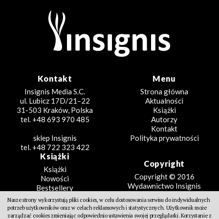
Kontakt
Menu
Insignis Media S.C.
Strona główna
ul. Lubicz 17D/21–22
Aktualności
31-503 Kraków, Polska
Książki
tel. +48 693 970 485
Autorzy
Kontakt
sklep Insignis
Polityka prywatności
tel. +48 722 323 422
Książki
Copyright
Książki
Copyright © 2016
Nowości
Wydawnictwo Insignis
Bestsellery
Zapowiedzi
Nasze strony wykorzystują pliki cookies, w celu dostosowania serwisu do indywidualnych
Beletrystyka
potrzeb użytkowników oraz w celach reklamowych i statystycznych. Użytkownik może
Projekt
Fantastyka
zarządzać cookies zmieniając odpowiednio ustawienia swojej przeglądarki. Korzystanie z