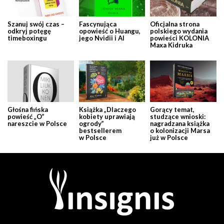
Szanuj swój czas –
Fascynująca
Oficjalna strona
odkryj potęgę
opowieść o Huangu,
polskiego wydania
timeboxingu
jego Nvidii i AI
powieści KOLONIA
Maxa Kidruka
Głośna fińska
Książka „Dlaczego
Gorący temat,
powieść „O”
kobiety uprawiają
studzące wnioski:
nareszcie w Polsce
ogrody”
nagradzana książka
bestsellerem
o kolonizacji Marsa
w Polsce
już w Polsce