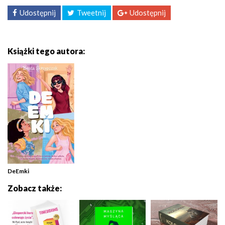
Udostępnij
Tweetnij
Udostępnij
Książki tego autora:
DeEmki
Zobacz także: