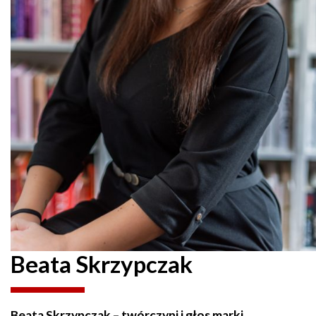
Beata Skrzypczak
Beata Skrzypczak – twórczyni i głos marki