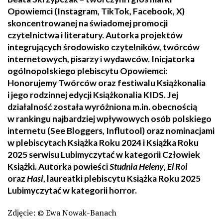
Opowiemci (Instagram, TikTok, Facebook, X)
skoncentrowanej na świadomej promocji
czytelnictwa i literatury. Autorka projektów
integrujących środowisko czytelników, twórców
internetowych, pisarzy i wydawców. Inicjatorka
ogólnopolskiego plebiscytu Opowiemci:
Honorujemy Twórców oraz festiwalu Książkonalia
i jego rodzinnej edycji Książkonalia KIDS. Jej
działalność została wyróżniona m.in. obecnością
w rankingu najbardziej wpływowych osób polskiego
internetu (See Bloggers, Influtool) oraz nominacjami
w plebiscytach Książka Roku 2024 i Książka Roku
2025 serwisu Lubimyczytać w kategorii Człowiek
Książki. Autorka powieści
Studnia Heleny
,
El Roi
oraz
Hasi
, laureatki plebiscytu Książka Roku 2025
Lubimyczytać w kategorii horror.
Zdjęcie:
© Ewa Nowak-Banach