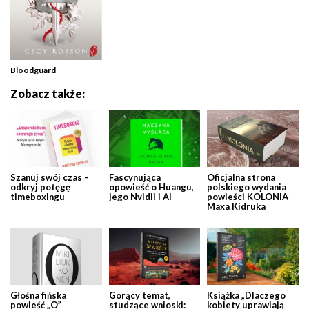
Bloodguard
Zobacz także:
Szanuj swój czas –
Fascynująca
Oficjalna strona
odkryj potęgę
opowieść o Huangu,
polskiego wydania
timeboxingu
jego Nvidii i AI
powieści KOLONIA
Maxa Kidruka
Głośna fińska
Gorący temat,
Książka „Dlaczego
powieść „O”
studzące wnioski:
kobiety uprawiają