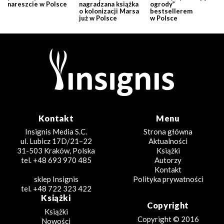
nareszcie w Polsce
nagradzana książka
ogrody”
o kolonizacji Marsa
bestsellerem
już w Polsce
w Polsce
Kontakt
Menu
Insignis Media S.C.
Strona główna
ul. Lubicz 17D/21–22
Aktualności
31-503 Kraków, Polska
Książki
tel. +48 693 970 485
Autorzy
Kontakt
sklep Insignis
Polityka prywatności
tel. +48 722 323 422
Książki
Copyright
Książki
Copyright © 2016
Nowości