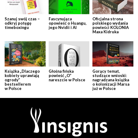
Szanuj swój czas –
Fascynująca
Oficjalna strona
odkryj potęgę
opowieść o Huangu,
polskiego wydania
timeboxingu
jego Nvidii i AI
powieści KOLONIA
Maxa Kidruka
Książka „Dlaczego
Głośna fińska
Gorący temat,
kobiety uprawiają
powieść „O”
studzące wnioski:
ogrody”
nareszcie w Polsce
nagradzana książka
bestsellerem
o kolonizacji Marsa
w Polsce
już w Polsce