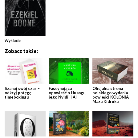
Wyklucie
Zobacz także:
Szanuj swój czas –
Fascynująca
Oficjalna strona
odkryj potęgę
opowieść o Huangu,
polskiego wydania
timeboxingu
jego Nvidii i AI
powieści KOLONIA
Maxa Kidruka