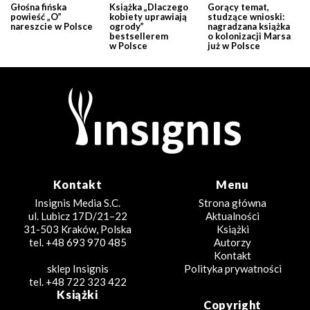
Głośna fińska
Książka „Dlaczego
Gorący temat,
powieść „O”
kobiety uprawiają
studzące wnioski:
nareszcie w Polsce
ogrody”
nagradzana książka
bestsellerem
o kolonizacji Marsa
w Polsce
już w Polsce
Kontakt
Menu
Insignis Media S.C.
Strona główna
ul. Lubicz 17D/21–22
Aktualności
31-503 Kraków, Polska
Książki
tel. +48 693 970 485
Autorzy
Kontakt
sklep Insignis
Polityka prywatności
tel. +48 722 323 422
Książki
Copyright