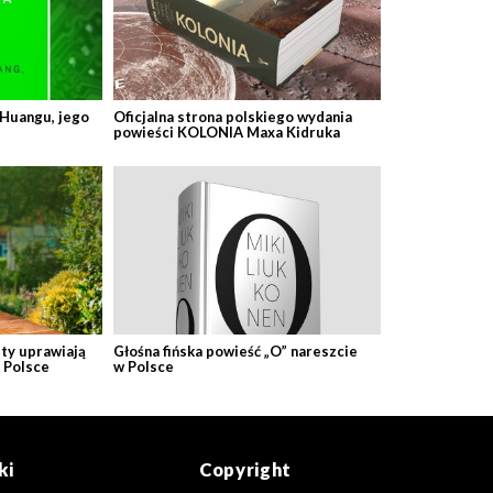
 Huangu, jego
Oficjalna strona polskiego wydania
powieści KOLONIA Maxa Kidruka
ty uprawiają
Głośna fińska powieść „O” nareszcie
 Polsce
w Polsce
ki
Copyright