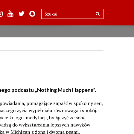
arnego podcastu „Nothing Much Happens”.
 opowiadania, pomagające zapaść w spokojny sen,
naszego życia wypełniała równowaga i spokój.
elki jogi i medytacji, by łączyć ze sobą
rowadzą do wykształcania lepszych nawyków
zka w Michigan z żoną i dwoma psami.