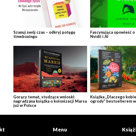
Szanuj swój czas – odkryj potęgę
Fascynująca opowieść o
timeboxingu
Nvidii i AI
Gorący temat, studzące wnioski:
Książka „Dlaczego kobie
nagradzana książka o kolonizacji Marsa
ogrody” bestsellerem w
już w Polsce
kt
Menu
Książ