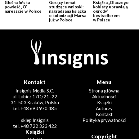
Głośna fińska
Gorący temat,
Książka „Dlaczego
powieść „O”
studzące wnioski:
kobiety uprawiają
nareszcie w Polsce
nagradzana książka
ogrody”
o kolonizacji Marsa
bestsellerem
już w Polsce
w Polsce
Kontakt
Menu
Insignis Media S.C.
Strona główna
ul. Lubicz 17D/21–22
Aktualności
31-503 Kraków, Polska
Książki
tel. +48 693 970 485
Autorzy
Kontakt
sklep Insignis
Polityka prywatności
tel. +48 722 323 422
Książki
Copyright