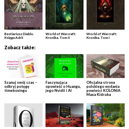
Bestiariusz Diablo.
World of Warcraft:
World of Warcraft:
Księga Adrii
Kronika. Tom II
Kronika. Tom I
Zobacz także:
Szanuj swój czas –
Fascynująca
Oficjalna strona
odkryj potęgę
opowieść o Huangu,
polskiego wydania
timeboxingu
jego Nvidii i AI
powieści KOLONIA
Maxa Kidruka