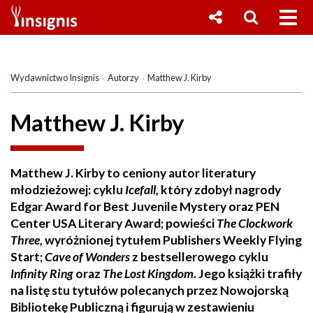
Wydawnictwo Insignis
Autorzy
Matthew J. Kirby
Matthew J. Kirby
Matthew J. Kirby to ceniony autor literatury
młodzieżowej: cyklu
Icefall
, który zdobył nagrody
Edgar Award for Best Juvenile Mystery oraz PEN
Center USA Literary Award; powieści
The Clockwork
Three
, wyróżnionej tytułem Publishers Weekly Flying
Start;
Cave of Wonders
z bestsellerowego cyklu
Infinity Ring
oraz
The Lost Kingdom
. Jego książki trafiły
na listę stu tytułów polecanych przez Nowojorską
Bibliotekę Publiczną i figurują w zestawieniu