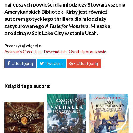
najlepszych powieści dla młodzieży Stowarzyszenia
Amerykańskich Bibliotek. Kirby jest również
autorem gotyckiego thrillera dla młodzieży
zatytułowanego
A Taste for Monsters
. Mieszka
z rodziną w Salt Lake City w stanie Utah.
Przeczytaj więcej o:
Assassin's Creed
,
Last Descendants
,
Ostatni potomkowie
Udostępnij
Tweetnij
Udostępnij
Książki tego autora: