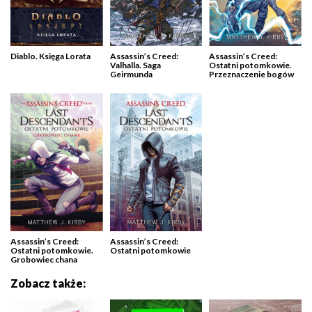
Diablo. Księga Lorata
Assassin’s Creed:
Assassin’s Creed:
Valhalla. Saga
Ostatni potomkowie.
Geirmunda
Przeznaczenie bogów
Assassin’s Creed:
Assassin’s Creed:
Ostatni potomkowie.
Ostatni potomkowie
Grobowiec chana
Zobacz także: