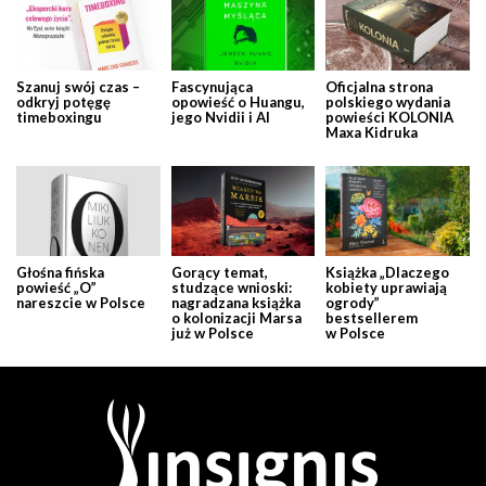
Szanuj swój czas –
Fascynująca
Oficjalna strona
odkryj potęgę
opowieść o Huangu,
polskiego wydania
timeboxingu
jego Nvidii i AI
powieści KOLONIA
Maxa Kidruka
Głośna fińska
Gorący temat,
Książka „Dlaczego
powieść „O”
studzące wnioski:
kobiety uprawiają
nareszcie w Polsce
nagradzana książka
ogrody”
o kolonizacji Marsa
bestsellerem
już w Polsce
w Polsce