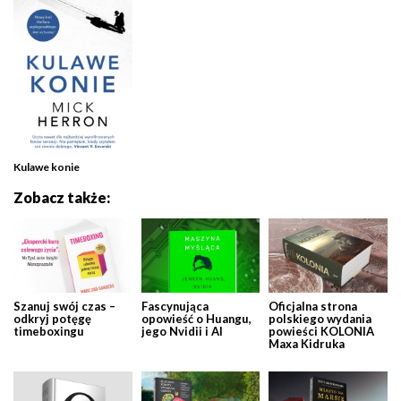
Kulawe konie
Zobacz także:
Szanuj swój czas –
Fascynująca
Oficjalna strona
odkryj potęgę
opowieść o Huangu,
polskiego wydania
timeboxingu
jego Nvidii i AI
powieści KOLONIA
Maxa Kidruka