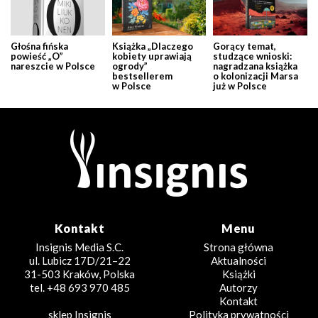
Głośna fińska
Książka „Dlaczego
Gorący temat,
powieść „O”
kobiety uprawiają
studzące wnioski:
nareszcie w Polsce
ogrody”
nagradzana książka
bestsellerem
o kolonizacji Marsa
w Polsce
już w Polsce
Kontakt
Menu
Insignis Media S.C.
Strona główna
ul. Lubicz 17D/21–22
Aktualności
31-503 Kraków, Polska
Książki
tel. +48 693 970 485
Autorzy
Kontakt
sklep Insignis
Polityka prywatności