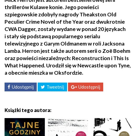
thrillerów Kulawe konie. Jego powieści
szpiegowskie zdobyły nagrody Theakston Old
Peculier Crime Novel of the Year oraz dwukrotnie
CWA Dagger, zostały wydane w ponad 20 językach
i stały się podstawą popularnego serialu
telewizyjnego z Garym Oldmanem w roli Jacksona
Lamba. Herron jest także autorem serii o Zoë Boehm
oraz powieści niezależnych: Reconstruction i This Is
What Happened. Urodził się w Newcastle upon Tyne,
a obecnie mieszka w Oksfordzie.
Udostępnij
Tweetnij
Udostępnij
Książki tego autora: