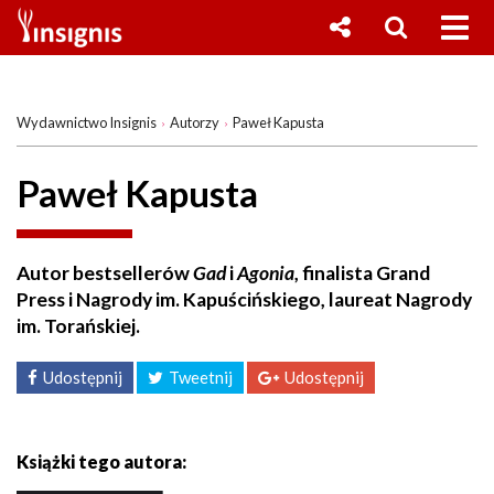
Wydawnictwo Insignis
Autorzy
Paweł Kapusta
Paweł Kapusta
Autor bestsellerów
Gad
i
Agonia
, finalista Grand
Press i Nagrody im. Kapuścińskiego, laureat Nagrody
im. Torańskiej.
Udostępnij
Tweetnij
Udostępnij
Książki tego autora: