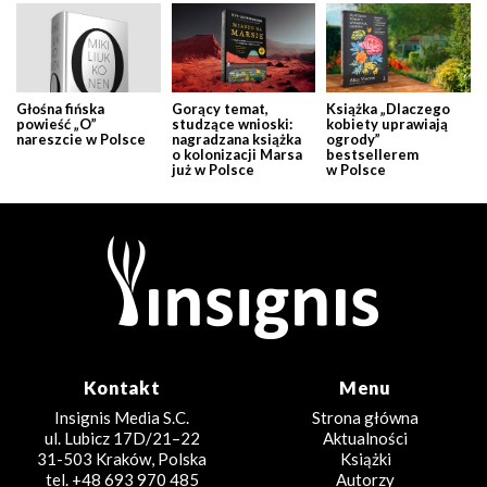
Głośna fińska
Gorący temat,
Książka „Dlaczego
powieść „O”
studzące wnioski:
kobiety uprawiają
nareszcie w Polsce
nagradzana książka
ogrody”
o kolonizacji Marsa
bestsellerem
już w Polsce
w Polsce
Kontakt
Menu
Insignis Media S.C.
Strona główna
ul. Lubicz 17D/21–22
Aktualności
31-503 Kraków, Polska
Książki
tel. +48 693 970 485
Autorzy