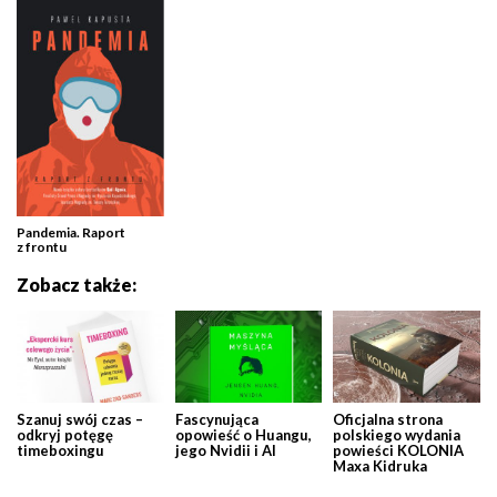
Pandemia. Raport
z frontu
Zobacz także:
Szanuj swój czas –
Fascynująca
Oficjalna strona
odkryj potęgę
opowieść o Huangu,
polskiego wydania
timeboxingu
jego Nvidii i AI
powieści KOLONIA
Maxa Kidruka