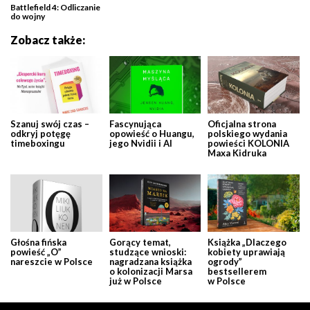
Battlefield 4: Odliczanie
do wojny
Zobacz także:
Szanuj swój czas –
Fascynująca
Oficjalna strona
odkryj potęgę
opowieść o Huangu,
polskiego wydania
timeboxingu
jego Nvidii i AI
powieści KOLONIA
Maxa Kidruka
Głośna fińska
Gorący temat,
Książka „Dlaczego
powieść „O”
studzące wnioski:
kobiety uprawiają
nareszcie w Polsce
nagradzana książka
ogrody”
o kolonizacji Marsa
bestsellerem
już w Polsce
w Polsce