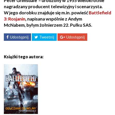
Peter Grimsdale – urodzony w 1955 wielokrotnie
nagradzany producent telewizyjny i scenarzysta.
W jego dorobku znajduje się m.in. powieść
Battlefield
3: Rosjanin
, napisana wspólnie z Andym
McNabem, byłym żołnierzem 22. Pułku SAS.
Udostępnij
Tweetnij
Udostępnij
Książki tego autora: