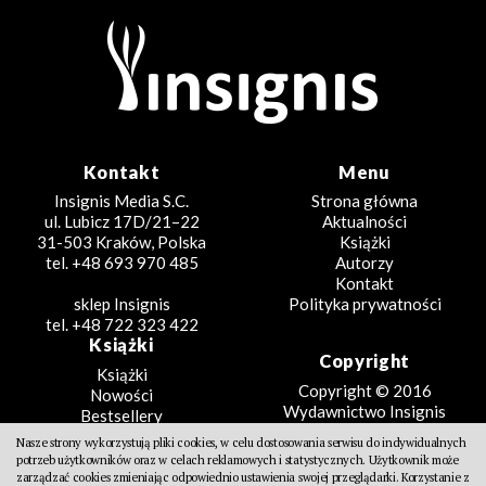
Kontakt
Menu
Insignis Media S.C.
Strona główna
ul. Lubicz 17D/21–22
Aktualności
31-503 Kraków, Polska
Książki
tel. +48 693 970 485
Autorzy
Kontakt
sklep Insignis
Polityka prywatności
tel. +48 722 323 422
Książki
Copyright
Książki
Copyright © 2016
Nowości
Wydawnictwo Insignis
Bestsellery
Zapowiedzi
Nasze strony wykorzystują pliki cookies, w celu dostosowania serwisu do indywidualnych
Beletrystyka
potrzeb użytkowników oraz w celach reklamowych i statystycznych. Użytkownik może
Projekt
Fantastyka
zarządzać cookies zmieniając odpowiednio ustawienia swojej przeglądarki. Korzystanie z