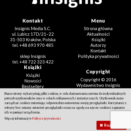
Kontakt
Menu
Insignis Media S.C.
Strona główna
ul. Lubicz 17D/21–22
Aktualności
31-503 Kraków, Polska
Książki
tel. +48 693 970 485
Autorzy
Kontakt
sklep Insignis
Polityka prywatności
tel. +48 722 323 422
Książki
Copyright
Książki
Copyright © 2016
Nowości
Wydawnictwo Insignis
Bestsellery
Zapowiedzi
Nasze strony wykorzystują pliki cookies, w celu dostosowania serwisu do indywidualnych
Beletrystyka
potrzeb użytkowników oraz w celach reklamowych i statystycznych. Użytkownik może
Projekt
Fantastyka
zarządzać cookies zmieniając odpowiednio ustawienia swojej przeglądarki. Korzystanie z
witryny bez zmiany ustawień przeglądarki oznacza zgodę na użycie cookies i zapisanie
Literatura faktu
Design Partners
ich w pamięci urządzenia.
Poradniki
Więcej informacji w
Polityce prywatności
Kreatywne
Rozumiem