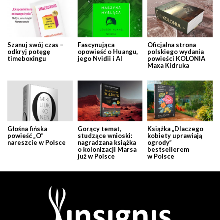
Szanuj swój czas –
Fascynująca
Oficjalna strona
odkryj potęgę
opowieść o Huangu,
polskiego wydania
timeboxingu
jego Nvidii i AI
powieści KOLONIA
Maxa Kidruka
Głośna fińska
Gorący temat,
Książka „Dlaczego
powieść „O”
studzące wnioski:
kobiety uprawiają
nareszcie w Polsce
nagradzana książka
ogrody”
o kolonizacji Marsa
bestsellerem
już w Polsce
w Polsce