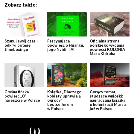
Zobacz także:
Szanuj swój czas –
Fascynująca
Oficjalna strona
odkryj potęgę
opowieść o Huangu,
polskiego wydania
timeboxingu
jego Nvidii i AI
powieści KOLONIA
Maxa Kidruka
Głośna fińska
Książka „Dlaczego
Gorący temat,
powieść „O”
kobiety uprawiają
studzące wnioski:
nareszcie w Polsce
ogrody”
nagradzana książka
bestsellerem
o kolonizacji Marsa
w Polsce
już w Polsce