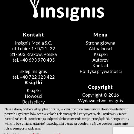
Kontakt
Menu
Insignis Media S.C.
Strona główna
ul. Lubicz 17D/21–22
Aktualności
31-503 Kraków, Polska
Książki
tel. +48 693 970 485
Autorzy
Kontakt
sklep Insignis
Polityka prywatności
tel. +48 722 323 422
Książki
Copyright
Książki
Copyright © 2016
Nowości
Wydawnictwo Insignis
Bestsellery
Zapowiedzi
Nasze strony wykorzystują pliki cookies, w celu dostosowania serwisu do indywidualnych
Beletrystyka
potrzeb użytkowników oraz w celach reklamowych i statystycznych. Użytkownik może
Projekt
Fantastyka
zarządzać cookies zmieniając odpowiednio ustawienia swojej przeglądarki. Korzystanie z
witryny bez zmiany ustawień przeglądarki oznacza zgodę na użycie cookies i zapisanie
Literatura faktu
Design Partners
ich w pamięci urządzenia.
Poradniki