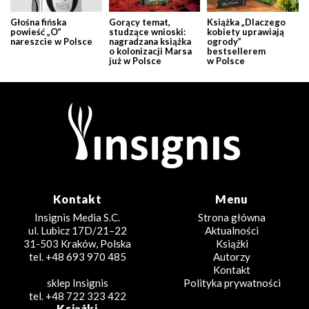
Głośna fińska
Gorący temat,
Książka „Dlaczego
powieść „O”
studzące wnioski:
kobiety uprawiają
nareszcie w Polsce
nagradzana książka
ogrody”
o kolonizacji Marsa
bestsellerem
już w Polsce
w Polsce
Kontakt
Menu
Insignis Media S.C.
Strona główna
ul. Lubicz 17D/21–22
Aktualności
31-503 Kraków, Polska
Książki
tel. +48 693 970 485
Autorzy
Kontakt
sklep Insignis
Polityka prywatności
tel. +48 722 323 422