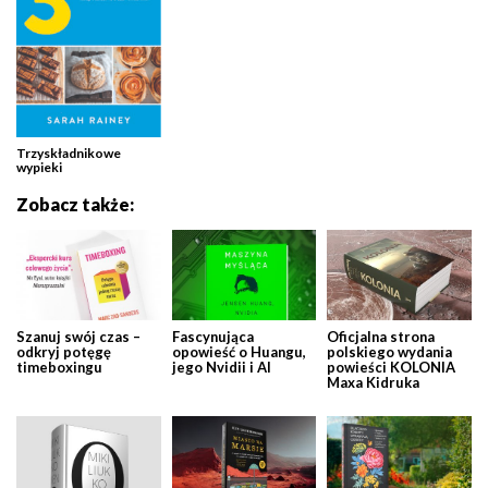
Trzyskładnikowe
wypieki
Zobacz także:
Szanuj swój czas –
Fascynująca
Oficjalna strona
odkryj potęgę
opowieść o Huangu,
polskiego wydania
timeboxingu
jego Nvidii i AI
powieści KOLONIA
Maxa Kidruka