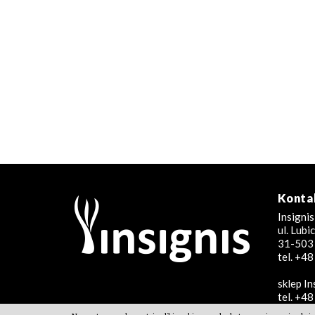
Konta
Insignis
ul. Lub
31-503 
tel. +4
sklep In
tel. +4