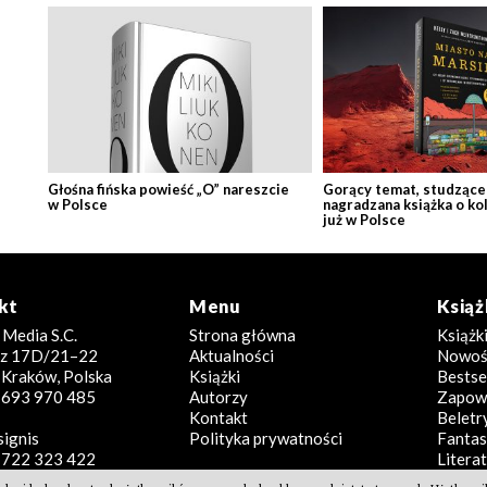
Głośna fińska powieść „O” nareszcie
Gorący temat, studzące 
w Polsce
nagradzana książka o ko
już w Polsce
kt
Menu
Książ
 Media S.C.
Strona główna
Książk
icz 17D/21–22
Aktualności
Nowoś
Kraków, Polska
Książki
Bestse
8 693 970 485
Autorzy
Zapowi
Kontakt
Beletr
signis
Polityka prywatności
Fantas
8 722 323 422
Literat
Poradn