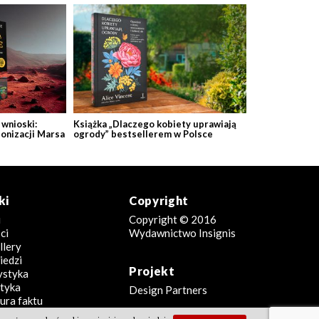
wnioski:
Książka „Dlaczego kobiety uprawiają
lonizacji Marsa
ogrody” bestsellerem w Polsce
ki
Copyright
i
Copyright © 2016
ci
Wydawnictwo Insignis
llery
edzi
Projekt
ystyka
tyka
Design Partners
ura faktu
iki