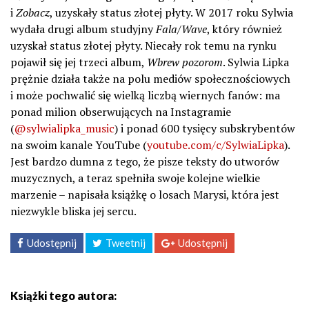
i
Zobacz
, uzyskały status złotej płyty. W 2017 roku Sylwia
wydała drugi album studyjny
Fala/Wave
, który również
uzyskał status złotej płyty. Niecały rok temu na rynku
pojawił się jej trzeci album,
Wbrew pozorom
. Sylwia Lipka
prężnie działa także na polu mediów społecznościowych
i może pochwalić się wielką liczbą wiernych fanów: ma
ponad milion obserwujących na Instagramie
(
@sylwialipka_music
) i ponad 600 tysięcy subskrybentów
na swoim kanale YouTube (
youtube.com/c/SylwiaLipka
).
Jest bardzo dumna z tego, że pisze teksty do utworów
muzycznych, a teraz spełniła swoje kolejne wielkie
marzenie – napisała książkę o losach Marysi, która jest
niezwykle bliska jej sercu.
Udostępnij
Tweetnij
Udostępnij
Książki tego autora: