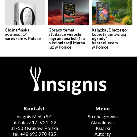
Głośna fińska
Gorący temat,
Książka „Dlaczego
powieść „O”
studzące wnioski:
kobiety uprawiają
nareszcie w Polsce
nagradzana książka
ogrody”
o kolonizacji Marsa
bestsellerem
już w Polsce
w Polsce
Kontakt
Menu
Insignis Media S.C.
Strona główna
ul. Lubicz 17D/21–22
Aktualności
31-503 Kraków, Polska
Książki
tel. +48 693 970 485
Autorzy