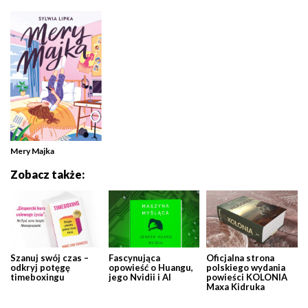
Mery Majka
Zobacz także:
Szanuj swój czas –
Fascynująca
Oficjalna strona
odkryj potęgę
opowieść o Huangu,
polskiego wydania
timeboxingu
jego Nvidii i AI
powieści KOLONIA
Maxa Kidruka