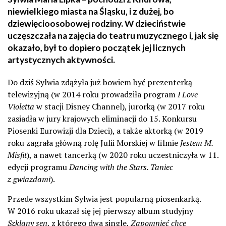
niewielkiego miasta na Śląsku, i z dużej, bo
dziewięcioosobowej rodziny. W dzieciństwie
uczęszczała na zajęcia do teatru muzycznego i, jak się
okazało, był to dopiero początek jej licznych
artystycznych aktywności.
Do dziś Sylwia zdążyła już bowiem być prezenterką
telewizyjną (w 2014 roku prowadziła program
I Love
Violetta
w stacji Disney Channel), jurorką (w 2017 roku
zasiadła w jury krajowych eliminacji do 15. Konkursu
Piosenki Eurowizji dla Dzieci), a także aktorką (w 2019
roku zagrała główną rolę Julii Morskiej w filmie
Jestem M.
Misfit
), a nawet tancerką (w 2020 roku uczestniczyła w 11.
edycji programu
Dancing with the Stars. Taniec
z gwiazdami
).
Przede wszystkim Sylwia jest popularną piosenkarką.
W 2016 roku ukazał się jej pierwszy album studyjny
Szklany sen
, z którego dwa single,
Zapomnieć chcę