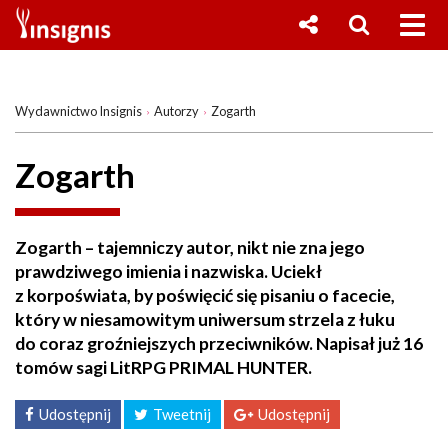
Wydawnictwo Insignis
Autorzy
Zogarth
Zogarth
Zogarth – tajemniczy autor, nikt nie zna jego
prawdziwego imienia i nazwiska. Uciekł
z korpoświata, by poświęcić się pisaniu o facecie,
który w niesamowitym uniwersum strzela z łuku
do coraz groźniejszych przeciwników. Napisał już 16
tomów sagi LitRPG PRIMAL HUNTER.
Udostępnij
Tweetnij
Udostępnij