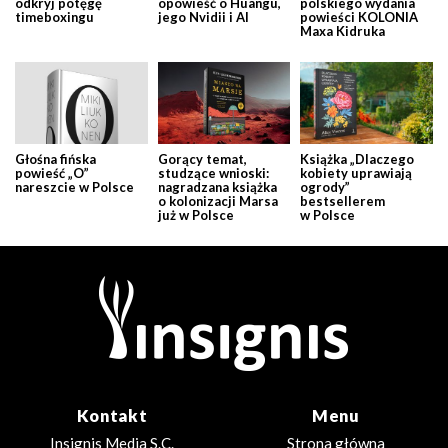
odkryj potęgę
opowieść o Huangu,
polskiego wydania
timeboxingu
jego Nvidii i AI
powieści KOLONIA
Maxa Kidruka
Głośna fińska
Gorący temat,
Książka „Dlaczego
powieść „O”
studzące wnioski:
kobiety uprawiają
nareszcie w Polsce
nagradzana książka
ogrody”
o kolonizacji Marsa
bestsellerem
już w Polsce
w Polsce
Kontakt
Menu
Insignis Media S.C.
Strona główna