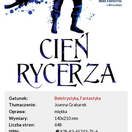
Gatunek
Beletrystyka
,
Fantastyka
Tłumaczenie
Joanna Grabarek
Oprawa
miękka
Wymiary
140x210 mm
Liczba stron
648
ISBN
978-83-65743-75-6