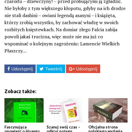
czaroitu – dziewczyny! – przed próbującymi ją zgładzić.
Nie byłoby z tym większego kłopotu, gdyby na ich drodze
nie stali dashini – owiani legendą asasyni – i książęta,
którzy zrobią wszystko, by zachować władzę w swoich
rozbitych księstewkach. Na domiar złego Falcia zabija
powoli jakaś trucizna, więc może nie ma już co
wspominać o kolejnym zagrożeniu: Lamencie Wielkich
Płaszczy…
Udostępnij
Tweetnij
Udostępnij
Zobacz także:
Fascynująca
Szanuj swój czas –
Oficjalna strona
opowieść o Huangu,
odkryj potęgę
polskiego wydania