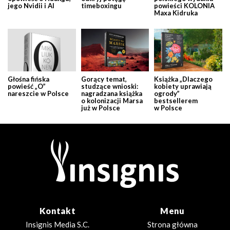
jego Nvidii i AI
timeboxingu
powieści KOLONIA
Maxa Kidruka
Głośna fińska
Gorący temat,
Książka „Dlaczego
powieść „O”
studzące wnioski:
kobiety uprawiają
nareszcie w Polsce
nagradzana książka
ogrody”
o kolonizacji Marsa
bestsellerem
już w Polsce
w Polsce
Kontakt
Menu
Insignis Media S.C.
Strona główna