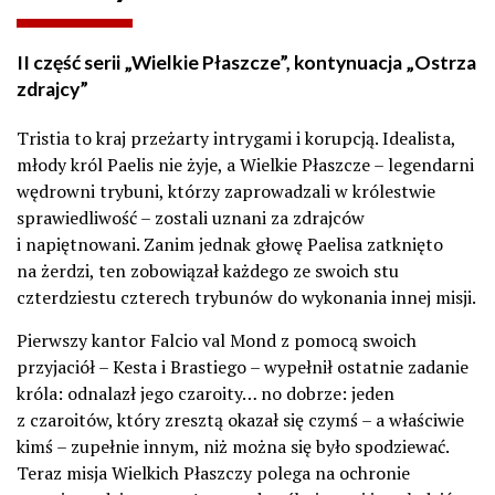
II część serii „Wielkie Płaszcze”, kontynuacja „Ostrza
zdrajcy”
Tristia to kraj przeżarty intrygami i korupcją. Idealista,
młody król Paelis nie żyje, a Wielkie Płaszcze – legendarni
wędrowni trybuni, którzy zaprowadzali w królestwie
sprawiedliwość – zostali uznani za zdrajców
i napiętnowani. Zanim jednak głowę Paelisa zatknięto
na żerdzi, ten zobowiązał każdego ze swoich stu
czterdziestu czterech trybunów do wykonania innej misji.
Pierwszy kantor Falcio val Mond z pomocą swoich
przyjaciół – Kesta i Brastiego – wypełnił ostatnie zadanie
króla: odnalazł jego czaroity… no dobrze: jeden
z czaroitów, który zresztą okazał się czymś – a właściwie
kimś – zupełnie innym, niż można się było spodziewać.
Teraz misja Wielkich Płaszczy polega na ochronie