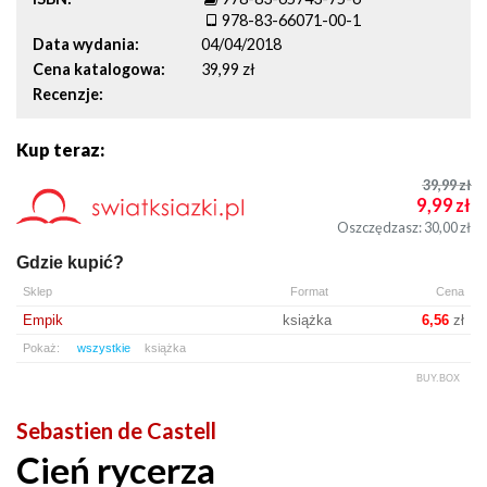
978-83-66071-00-1
Data wydania
04/04/2018
Cena katalogowa
39,99 zł
Recenzje
Kup teraz:
39,99
zł
9,99
zł
Oszczędzasz: 30,00
zł
Gdzie kupić?
Sklep
Format
Cena
Empik
książka
6,56
zł
Pokaż:
wszystkie
książka
BUY.BOX
Sebastien de Castell
Cień rycerza