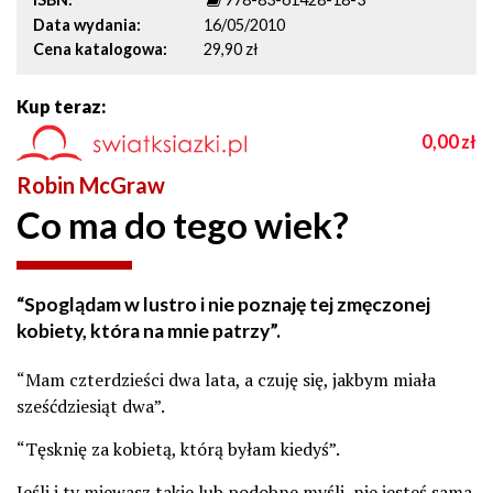
Data wydania
16/05/2010
Cena katalogowa
29,90 zł
Kup teraz:
0,00
zł
Robin McGraw
Co ma do tego wiek?
“Spoglądam w lustro i nie poznaję tej zmęczonej
kobiety, która na mnie patrzy”.
“Mam czterdzieści dwa lata, a czuję się, jakbym miała
sześćdziesiąt dwa”.
“Tęsknię za kobietą, którą byłam kiedyś”.
Jeśli i ty miewasz takie lub podobne myśli, nie jesteś sama.