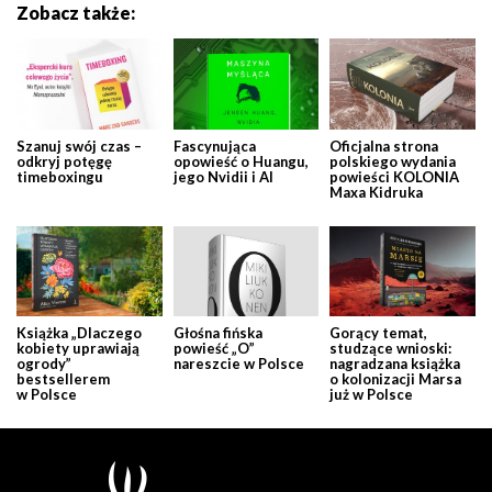
Zobacz także:
Szanuj swój czas –
Fascynująca
Oficjalna strona
odkryj potęgę
opowieść o Huangu,
polskiego wydania
timeboxingu
jego Nvidii i AI
powieści KOLONIA
Maxa Kidruka
Książka „Dlaczego
Głośna fińska
Gorący temat,
kobiety uprawiają
powieść „O”
studzące wnioski:
ogrody”
nareszcie w Polsce
nagradzana książka
bestsellerem
o kolonizacji Marsa
w Polsce
już w Polsce