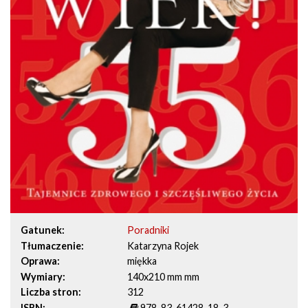
Gatunek
Poradniki
Tłumaczenie
Katarzyna Rojek
Oprawa
miękka
Wymiary
140x210 mm mm
Liczba stron
312
ISBN
978-83-61428-18-3