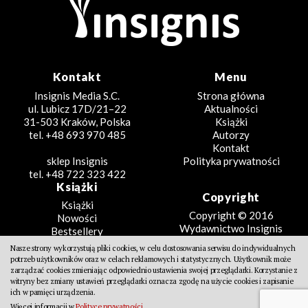
Kontakt
Menu
Insignis Media S.C.
Strona główna
ul. Lubicz 17D/21–22
Aktualności
31-503 Kraków, Polska
Książki
tel. +48 693 970 485
Autorzy
Kontakt
sklep Insignis
Polityka prywatności
tel. +48 722 323 422
Książki
Copyright
Książki
Copyright © 2016
Nowości
Wydawnictwo Insignis
Bestsellery
Zapowiedzi
Nasze strony wykorzystują pliki cookies, w celu dostosowania serwisu do indywidualnych
Beletrystyka
potrzeb użytkowników oraz w celach reklamowych i statystycznych. Użytkownik może
Projekt
Fantastyka
zarządzać cookies zmieniając odpowiednio ustawienia swojej przeglądarki. Korzystanie z
witryny bez zmiany ustawień przeglądarki oznacza zgodę na użycie cookies i zapisanie
Literatura faktu
Design Partners
ich w pamięci urządzenia.
Poradniki
Więcej informacji w
Polityce prywatności