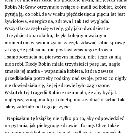
Robin McGraw otrzymuje tysiące e-maili od kobiet, które
pytają ją, co robi, że w wieku pięćdziesięciu pięciu lat jest
żywiołowa, energiczna, zdrowa i tak też wygląda.
Wszystko zaczęło się wtedy, gdy jako dwudziesto-
i trzydziestoparolatka, dzięki kolejnym ważnym
momentom w swoim życiu, zaczęła zdawać sobie sprawę
z tego, że jeśli sama nie postawi własnego zdrowia
i samopoczucia na pierwszym miejscu, nikt tego za nią
nie zrobi. Kiedy Robin miała trzydzieści parę lat, nagle
zmarła jej matka – wspaniała kobieta, która zawsze
przedkładała potrzeby rodziny nad swoje, przez co nigdy
nie dowiedziała się, że jej zdrowie było zagrożone.
Wskutek tej tragedii Robin zrozumiała, że aby być jak
najlepszą żoną, matką i kobietą, musi zadbać o siebie tak,
jakby zależało od tego jej życie.
“Napisałam tę książkę nie tylko po to, aby odpowiedzieć
na pytania, jak pielęgnuję zdrowie i formę. Chcę także
przypomnieć kobietom, że nadszedł czas, aby umieściły