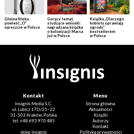
Głośna fińska
Gorący temat,
Książka „Dlaczego
powieść „O”
studzące wnioski:
kobiety uprawiają
nareszcie w Polsce
nagradzana książka
ogrody”
o kolonizacji Marsa
bestsellerem
już w Polsce
w Polsce
Kontakt
Menu
Insignis Media S.C.
Strona główna
ul. Lubicz 17D/21–22
Aktualności
31-503 Kraków, Polska
Książki
tel. +48 693 970 485
Autorzy
Kontakt
sklep Insignis
Polityka prywatności