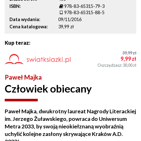
ISBN
978-83-65315-79-3
978-83-65315-88-5
Data wydania
09/11/2016
Cena katalogowa
39,99 zł
Kup teraz:
39,99
zł
9,99
zł
Oszczędzasz: 30,00
zł
Paweł Majka
Człowiek obiecany
Paweł Majka, dwukrotny laureat Nagrody Literackiej
im. Jerzego Żuławskiego, powraca do Uniwersum
Metra 2033, by swoją nieokiełznaną wyobraźnią
uchylić kolejne zasłony skrywające Kraków A.D.