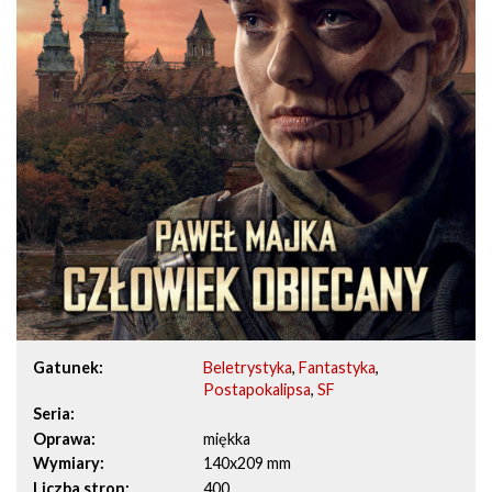
Gatunek
Beletrystyka
,
Fantastyka
,
Postapokalipsa
,
SF
Seria
Oprawa
miękka
Wymiary
140x209 mm
Liczba stron
400