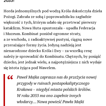
2033!
Horda jednomyślnych pod wodzą Króla dokończyła dzieła
Pożogi. Zabrała ze sobą i poprowadziła ku zagładzie
większość z tych, którym udało się przetrwać pierwszy
kataklizm. Nowa Huta opustoszała – upadła Federacja
i Muzeum. Kombinat poniósł ogromne straty,
a ze wschodu, z radioaktywnej pustyni, ciągną nowe
przerażające formy życia. Jedyną nadzieją jest
nienarodzone dziecko Króla i Ewy – za wszelką cenę
należy je sprowadzić do Kombinatu. Chętnych, by posiąść
dziecko, jest jednak wielu, a najpotężniejsza z nich wydaje
się istota żyjąca pod Wawelem.
Paweł Majka zaprasza nas do przeżycia nowej
przygody w ruinach postapokaliptycznego
Krakowa – niegdyś miasta polskich królów.
W roku 2033 ma ono zupełnie innych
włodarzy… Nowa powieść Pawła Majki