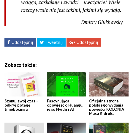
wciąga, zaskakuje i zwodzi – uważajcie! Wiele
rzeczy wcale nie jest takimi, jakimi się wydają.
Dmitry Glukhovsky
Udostępnij
Tweetnij
Udostępnij
Zobacz także:
Szanuj swój czas –
Fascynująca
Oficjalna strona
odkryj potęgę
opowieść o Huangu,
polskiego wydania
timeboxingu
jego Nvidii i AI
powieści KOLONIA
Maxa Kidruka