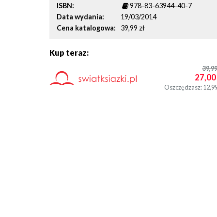
ISBN
978-83-63944-40-7
Data wydania
19/03/2014
Cena katalogowa
39,99 zł
Kup teraz:
39,9
27,00
Oszczędzasz: 12,9