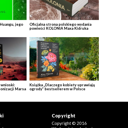
 Huangu, jego
Oficjalna strona polskiego wydania
powieści KOLONIA Maxa Kidruka
wnioski:
Książka „Dlaczego kobiety uprawiają
lonizacji Marsa
ogrody” bestsellerem w Polsce
ki
Copyright
i
Copyright © 2016