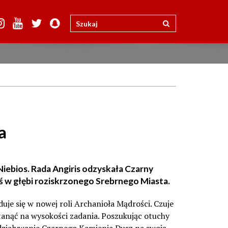
a
iebios. Rada Angiris odzyskała Czarny
ś w głębi roziskrzonego Srebrnego Miasta.
je się w nowej roli ­Archanioła Mądrości. Czuje
 stanąć na wysokości zadania. Poszukując otuchy