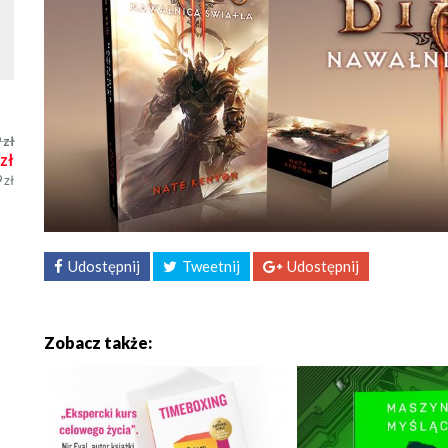
9
zł
zł
9
zł
Udostępnij
Tweetnij
Udostępnij
Zobacz także: