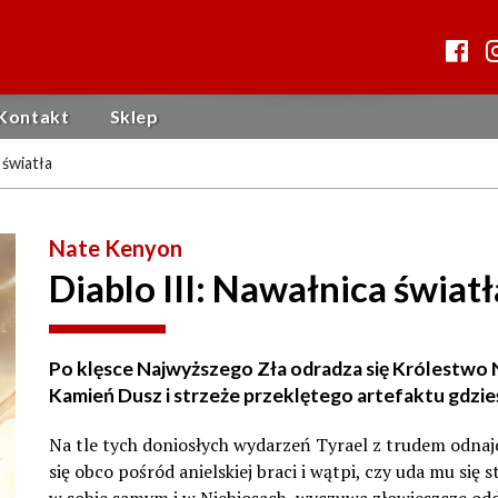
Kontakt
Sklep
 światła
Nate Kenyon
Diablo III: Nawałnica światł
Po klęsce Najwyższego Zła odradza się Królestwo N
Kamień Dusz i strzeże przeklętego artefaktu gdzie
Na tle tych doniosłych wydarzeń Tyrael z trudem odnajdu
się obco pośród anielskiej braci i wątpi, czy uda mu się