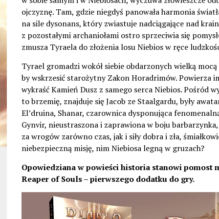
w sobie samym i w Niebiosach, wyczuwa złowieszcze od
ojczyznę. Tam, gdzie niegdyś panowała harmonia światła
na sile dysonans, który zwiastuje nadciągające nad kra
z pozostałymi archaniołami ostro sprzeciwia się pomysł
zmusza Tyraela do złożenia losu Niebios w ręce ludzkośc
Tyrael gromadzi wokół siebie obdarzonych wielką mocą
by wskrzesić starożytny Zakon Horadrimów. Powierza i
wykraść Kamień Dusz z samego serca Niebios. Pośród w
to brzemię, znajduje się Jacob ze Staalgardu, były awata
El’druina, Shanar, czarownica dysponująca fenomenaln
Gynvir, nieustraszona i zaprawiona w boju barbarzynka,
za wrogów zarówno czas, jak i siły dobra i zła, śmiałkowi
niebezpieczną misję, nim Niebiosa legną w gruzach?
Opowiedziana w powieści historia stanowi pomost m
Reaper of Souls – pierwszego dodatku do gry.