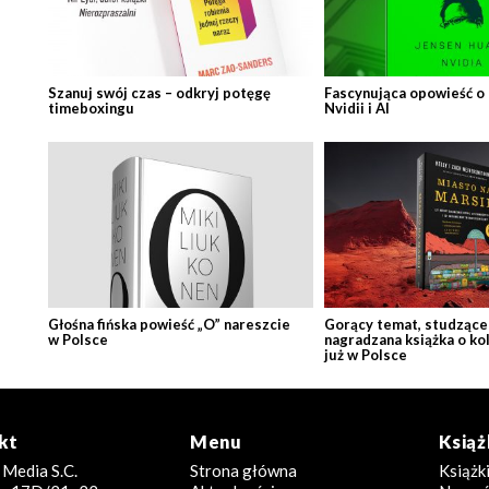
Szanuj swój czas – odkryj potęgę
Fascynująca opowieść o
timeboxingu
Nvidii i AI
Głośna fińska powieść „O” nareszcie
Gorący temat, studzące 
w Polsce
nagradzana książka o ko
już w Polsce
kt
Menu
Książ
 Media S.C.
Strona główna
Książk