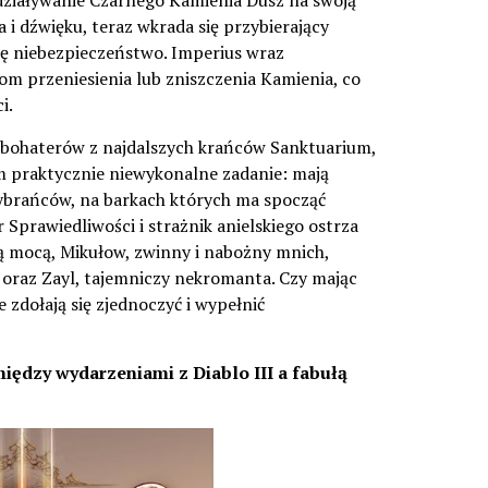
działywanie Czarnego Kamienia Dusz na swoją
 i dźwięku, teraz wkrada się przybierający
inę niebezpieczeństwo. Imperius wraz
om przeniesienia lub zniszczenia Kamienia, co
i.
 bohaterów z najdalszych krańców Sanktuarium,
m praktycznie niewykonalne zadanie: mają
ybrańców, na barkach których ma spocząć
r Sprawiedliwości i strażnik anielskiego ostrza
ą mocą, Mikułow, zwinny i nabożny mnich,
 oraz Zayl, tajemniczy nekromanta. Czy mając
e zdołają się zjednoczyć i wypełnić
iędzy wydarzeniami z Diablo III a fabułą