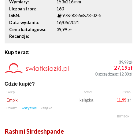
Wymiary
153x216 mm
Liczba stron
160
ISBN
978-83-66873-02-5
Data wydania
16/06/2021
Cena katalogowa
39,99 zł
Recenzje
Kup teraz:
39,99
zł
27,19
zł
Oszczędzasz: 12,80
zł
Gdzie kupić?
Sklep
Format
Cena
Empik
książka
11,99
zł
Pokaż:
wszystkie
książka
BUY.BOX
Rashmi Sirdeshpande