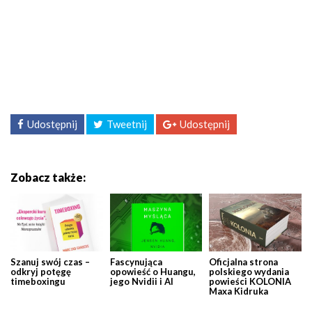
Udostępnij
Tweetnij
Udostępnij
Zobacz także:
Szanuj swój czas –
Fascynująca
Oficjalna strona
odkryj potęgę
opowieść o Huangu,
polskiego wydania
timeboxingu
jego Nvidii i AI
powieści KOLONIA
Maxa Kidruka