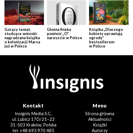
Gorący temat,
Głośna fińska
Książka „Dlaczego
studzące wnioski:
powieść „O”
kobiety uprawiają
nagradzana książka
nareszcie w Polsce
ogrody”
o kolonizacji Marsa
bestsellerem
już w Polsce
w Polsce
Kontakt
Menu
Insignis Media S.C.
Strona główna
ul. Lubicz 17D/21–22
Aktualności
31-503 Kraków, Polska
Książki
tel. +48 693 970 485
Autorzy