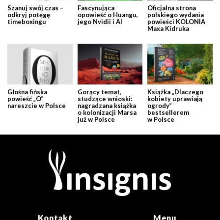
Szanuj swój czas –
Fascynująca
Oficjalna strona
odkryj potęgę
opowieść o Huangu,
polskiego wydania
timeboxingu
jego Nvidii i AI
powieści KOLONIA
Maxa Kidruka
Głośna fińska
Gorący temat,
Książka „Dlaczego
powieść „O”
studzące wnioski:
kobiety uprawiają
nareszcie w Polsce
nagradzana książka
ogrody”
o kolonizacji Marsa
bestsellerem
już w Polsce
w Polsce
Kontakt
Menu