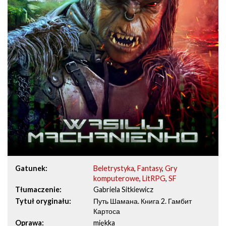
Gatunek
Beletrystyka
,
Fantasy
,
Gry
komputerowe
,
LitRPG
,
SF
Tłumaczenie
Gabriela Sitkiewicz
Tytuł oryginału
Путь Шамана. Книга 2. Гамбит
Картоса
Oprawa
miękka