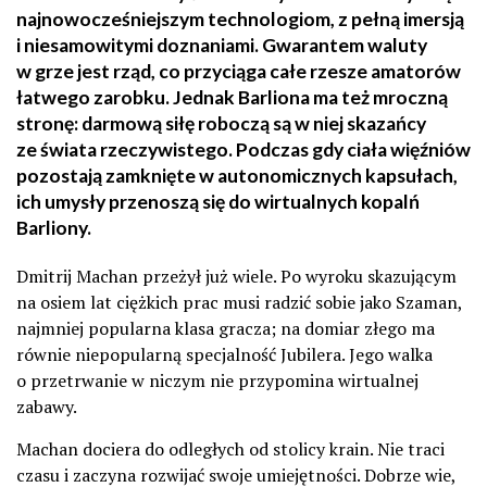
najnowocześniejszym technologiom, z pełną imersją
i niesamowitymi doznaniami. Gwarantem waluty
w grze jest rząd, co przyciąga całe rzesze amatorów
łatwego zarobku. Jednak Barliona ma też mroczną
stronę: darmową siłę roboczą są w niej skazańcy
ze świata rzeczywistego. Podczas gdy ciała więźniów
pozostają zamknięte w autonomicznych kapsułach,
ich umysły przenoszą się do wirtualnych kopalń
Barliony.
Dmitrij Machan przeżył już wiele. Po wyroku skazującym
na osiem lat ciężkich prac musi radzić sobie jako Szaman,
najmniej popularna klasa gracza; na domiar złego ma
równie niepopularną specjalność Jubilera. Jego walka
o przetrwanie w niczym nie przypomina wirtualnej
zabawy.
Machan dociera do odległych od stolicy krain. Nie traci
czasu i zaczyna rozwijać swoje umiejętności. Dobrze wie,