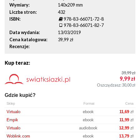
Wymiary
140x209 mm
Liczba stron
432
ISBN
978-83-66071-72-8
978-83-66071-82-7
Data wydania
13/03/2019
Cena katalogowa
39,99 zł
Recenzje
Kup teraz:
39,99
zł
9,99
zł
Oszczędzasz: 30,00
zł
Gdzie kupić?
Sklep
Format
Cena
Virtualo
ebook
11,69
zł
Empik
ebook
11,99
zł
Virtualo
audiobook
12,99
zł
Woblink.com
ebook
13,79
zł