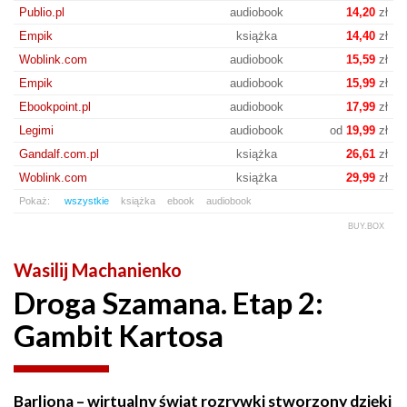
Publio.pl
audiobook
14,20
zł
Empik
książka
14,40
zł
Woblink.com
audiobook
15,59
zł
Empik
audiobook
15,99
zł
Ebookpoint.pl
audiobook
17,99
zł
Legimi
audiobook
od
19,99
zł
Gandalf.com.pl
książka
26,61
zł
Woblink.com
książka
29,99
zł
Pokaż:
wszystkie
książka
ebook
audiobook
BUY.BOX
Wasilij Machanienko
Droga Szamana. Etap 2:
Gambit Kartosa
Barliona – wirtualny świat rozrywki stworzony dzięki