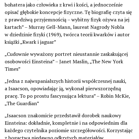
bohatera jako człowieka z krwi i kości, a jednocześnie
opisać głębokie koncepcje fizyczne. Tę biografię czyta się
z prawdziwą przyjemnością – wybitny fizyk ożywa na jej
kartach” – Murray Gell-Mann, laureat Nagrody Nobla
w dziedzinie fizyki (1969), twórca teorii kwarków i autor
książki „Kwark i jaguar”
„Cudownie wyważony portret nieustannie zaskakującej
osobowości Einsteina” – Janet Maslin, „The New York
Times”
„Jedna z najwspanialszych historii współczesnej nauki,
a Isaacson, opowiadając ją, wykonał pierwszorzędną
pracę. To po prostu fascynująca lektura” – Robin McKie,
„The Guardian”
„Isaacson znakomicie przedstawił dorobek naukowy
Einsteina: dokładnie, kompletnie i na odpowiednim dla
każdego czytelnika poziomie szczegółowości. Korzystając
z bogactwa niedawno odkrytych materiałów