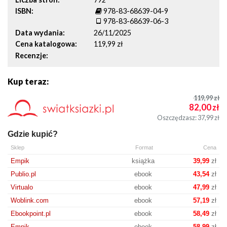
ISBN
978-83-68639-04-9
978-83-68639-06-3
Data wydania
26/11/2025
Cena katalogowa
119,99 zł
Recenzje
Kup teraz:
119,99
zł
82,00
zł
Oszczędzasz: 37,99
zł
Gdzie kupić?
Sklep
Format
Cena
Empik
książka
39,99
zł
Publio.pl
ebook
43,54
zł
Virtualo
ebook
47,99
zł
Woblink.com
ebook
57,19
zł
Ebookpoint.pl
ebook
58,49
zł
Empik
ebook
58,99
zł