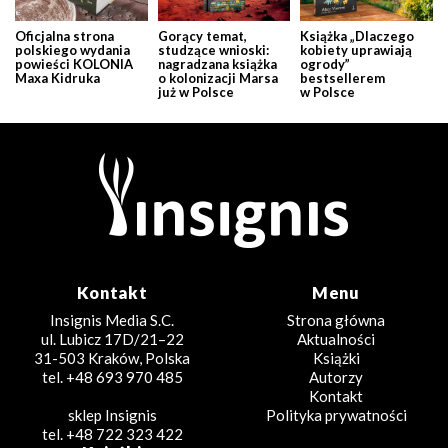
Oficjalna strona
Gorący temat,
Książka „Dlaczego
polskiego wydania
studzące wnioski:
kobiety uprawiają
powieści KOLONIA
nagradzana książka
ogrody”
Maxa Kidruka
o kolonizacji Marsa
bestsellerem
już w Polsce
w Polsce
Kontakt
Menu
Insignis Media S.C.
Strona główna
ul. Lubicz 17D/21–22
Aktualności
31-503 Kraków, Polska
Książki
tel. +48 693 970 485
Autorzy
Kontakt
sklep Insignis
Polityka prywatności
tel. +48 722 323 422