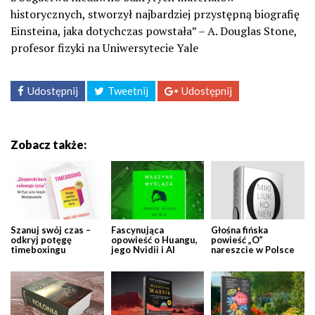
historycznych, stworzył najbardziej przystępną biografię
Einsteina, jaka dotychczas powstała” – A. Douglas Stone,
profesor fizyki na Uniwersytecie Yale
Udostępnij
Tweetnij
Udostępnij
Zobacz także:
Szanuj swój czas –
Fascynująca
Głośna fińska
odkryj potęgę
opowieść o Huangu,
powieść „O”
timeboxingu
jego Nvidii i AI
nareszcie w Polsce