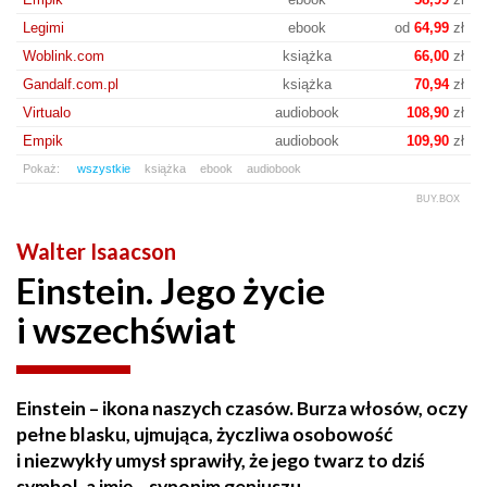
Legimi
ebook
od
64,99
zł
Woblink.com
książka
66,00
zł
Gandalf.com.pl
książka
70,94
zł
Virtualo
audiobook
108,90
zł
Empik
audiobook
109,90
zł
Pokaż:
wszystkie
książka
ebook
audiobook
BUY.BOX
Walter Isaacson
Einstein. Jego życie
i wszechświat
Einstein – ikona naszych czasów. Burza włosów, oczy
pełne blasku, ujmująca, życzliwa osobowość
i niezwykły umysł sprawiły, że jego twarz to dziś
symbol, a imię – synonim geniuszu.