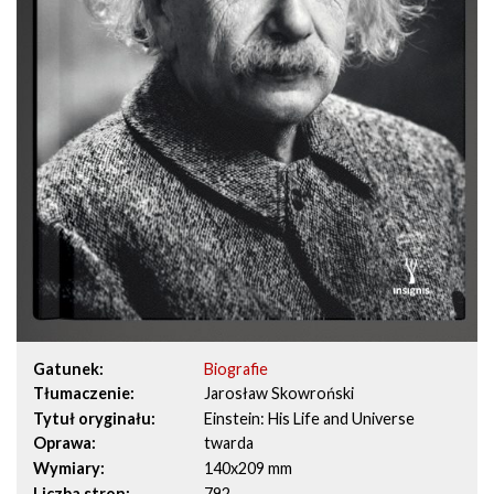
Gatunek
Biografie
Tłumaczenie
Jarosław Skowroński
Tytuł oryginału
Einstein: His Life and Universe
Oprawa
twarda
Wymiary
140x209 mm
Liczba stron
792