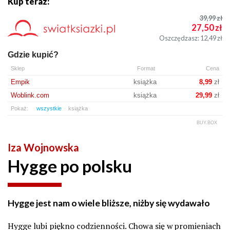
Kup teraz:
39,99
zł
27,50
zł
Oszczędzasz: 12,49
zł
Gdzie kupić?
Sklep
Format
Cena
Empik
książka
8,99
zł
Woblink.com
książka
29,99
zł
Pokaż:
wszystkie
książka
BUY.BOX
Iza Wojnowska
Hygge po polsku
Hygge jest nam o wiele bliższe, niżby się wydawało
Hygge lubi piękno codzienności. Chowa się w promieniach