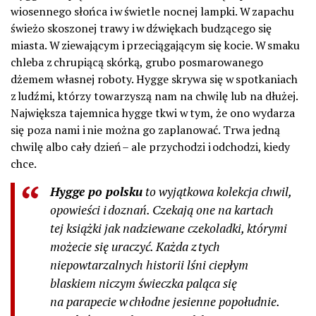
wiosennego słońca i w świetle nocnej lampki. W zapachu
świeżo skoszonej trawy i w dźwiękach budzącego się
miasta. W ziewającym i przeciągającym się kocie. W smaku
chleba z chrupiącą skórką, grubo posmarowanego
dżemem własnej roboty. Hygge skrywa się w spotkaniach
z ludźmi, którzy towarzyszą nam na chwilę lub na dłużej.
Największa tajemnica hygge tkwi w tym, że ono wydarza
się poza nami i nie można go zaplanować. Trwa jedną
chwilę albo cały dzień – ale przychodzi i odchodzi, kiedy
chce.
Hygge po polsku
to wyjątkowa kolekcja chwil,
opowieści i doznań. Czekają one na kartach
tej książki jak nadziewane czekoladki, którymi
możecie się uraczyć. Każda z tych
niepowtarzalnych historii lśni ciepłym
blaskiem niczym świeczka paląca się
na parapecie w chłodne jesienne popołudnie.