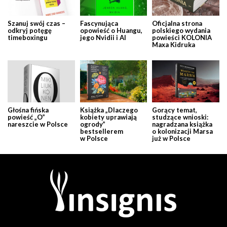
Szanuj swój czas –
Fascynująca
Oficjalna strona
odkryj potęgę
opowieść o Huangu,
polskiego wydania
timeboxingu
jego Nvidii i AI
powieści KOLONIA
Maxa Kidruka
Głośna fińska
Książka „Dlaczego
Gorący temat,
powieść „O”
kobiety uprawiają
studzące wnioski:
nareszcie w Polsce
ogrody”
nagradzana książka
bestsellerem
o kolonizacji Marsa
w Polsce
już w Polsce