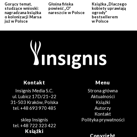
Gorący temat,
Głośna fińska
Książka „Dlaczego
studzące wnioski:
powieść „O”
kobiety uprawiają
nagradzana książka
nareszcie w Polsce
ogrody”
o kolonizacji Marsa
bestsellerem
już w Polsce
w Polsce
Kontakt
Menu
Insignis Media S.C.
Strona główna
ul. Lubicz 17D/21–22
Aktualności
31-503 Kraków, Polska
Książki
tel. +48 693 970 485
Autorzy
Kontakt
sklep Insignis
Polityka prywatności
tel. +48 722 323 422
Książki
Copyright