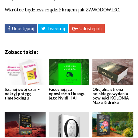
Wkrótce będziesz rządzić krajem jak ZAWODOWIEC.
Udostępnij
Tweetnij
Udostępnij
Zobacz także:
Szanuj swój czas –
Fascynująca
Oficjalna strona
odkryj potęgę
opowieść o Huangu,
polskiego wydania
timeboxingu
jego Nvidii i AI
powieści KOLONIA
Maxa Kidruka