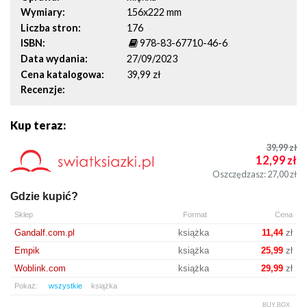
Wymiary
156x222 mm
Liczba stron
176
ISBN
978-83-67710-46-6
Data wydania
27/09/2023
Cena katalogowa
39,99 zł
Recenzje
Kup teraz:
39,99
zł
12,99
zł
Oszczędzasz: 27,00
zł
Gdzie kupić?
Sklep
Format
Cena
Gandalf.com.pl
książka
11,44
zł
Empik
książka
25,99
zł
Woblink.com
książka
29,99
zł
Pokaż:
wszystkie
książka
BUY.BOX