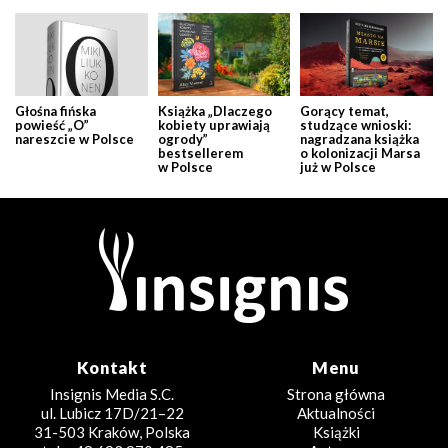
Głośna fińska
Książka „Dlaczego
Gorący temat,
powieść „O”
kobiety uprawiają
studzące wnioski:
nareszcie w Polsce
ogrody”
nagradzana książka
bestsellerem
o kolonizacji Marsa
w Polsce
już w Polsce
Kontakt
Menu
Insignis Media S.C.
Strona główna
ul. Lubicz 17D/21–22
Aktualności
31-503 Kraków, Polska
Książki