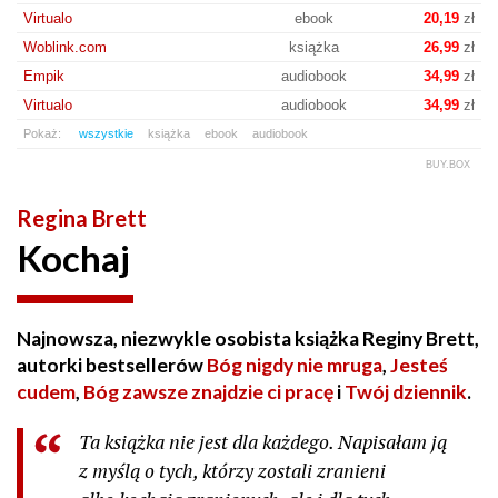
Virtualo
ebook
20,19
zł
Woblink.com
książka
26,99
zł
Empik
audiobook
34,99
zł
Virtualo
audiobook
34,99
zł
Pokaż:
wszystkie
książka
ebook
audiobook
BUY.BOX
Regina Brett
Kochaj
Najnowsza, niezwykle osobista książka Reginy Brett,
autorki bestsellerów
Bóg nigdy nie mruga
,
Jesteś
cudem
,
Bóg zawsze znajdzie ci pracę
i
Twój dziennik
.
Ta książka nie jest dla każdego. Napisałam ją
z myślą o tych, którzy zostali zranieni