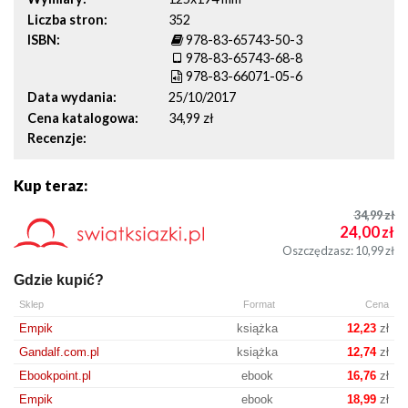
Liczba stron
352
ISBN
978-83-65743-50-3
978-83-65743-68-8
978-83-66071-05-6
Data wydania
25/10/2017
Cena katalogowa
34,99 zł
Recenzje
Kup teraz:
34,99
zł
24,00
zł
Oszczędzasz: 10,99
zł
Gdzie kupić?
Sklep
Format
Cena
Empik
książka
12,23
zł
Gandalf.com.pl
książka
12,74
zł
Ebookpoint.pl
ebook
16,76
zł
Empik
ebook
18,99
zł