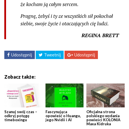
że kocham ją całym sercem.
Pragnę, żebyś i ty ze wszystkich sił pokochał
siebie, swoje życie i otaczających cię ludzi.
REGINA BRETT
Udostępnij
Tweetnij
Udostępnij
Zobacz także:
Szanuj swój czas –
Fascynująca
Oficjalna strona
odkryj potęgę
opowieść o Huangu,
polskiego wydania
timeboxingu
jego Nvidii i AI
powieści KOLONIA
Maxa Kidruka