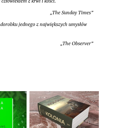
człowiekiem z krwi i kości.
„The Sunday Times”
 dorobku jednego z największych umysłów
„The Observer”