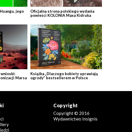
 Huangu, jego
Oficjalna strona polskiego wydania
powieści KOLONIA Maxa Kidruka
wnioski:
Książka „Dlaczego kobiety uprawiają
lonizacji Marsa
ogrody” bestsellerem w Polsce
ki
Copyright
i
Copyright © 2016
ci
Wydawnictwo Insignis
llery
edzi