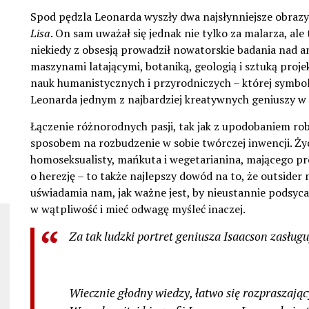
Spod pędzla Leonarda wyszły dwa najsłynniejsze obrazy
Lisa
. On sam uważał się jednak nie tylko za malarza, ale
niekiedy z obsesją prowadził nowatorskie badania nad a
maszynami latającymi, botaniką, geologią i sztuką proj
nauk humanistycznych i przyrodniczych – której symbol
Leonarda jednym z najbardziej kreatywnych geniuszy w d
Łączenie różnorodnych pasji, tak jak z upodobaniem rob
sposobem na rozbudzenie w sobie twórczej inwencji. Ży
homoseksualisty, mańkuta i wegetarianina, mającego pro
o herezję – to także najlepszy dowód na to, że outsider n
uświadamia nam, jak ważne jest, by nieustannie podsyc
w wątpliwość i mieć odwagę myśleć inaczej.
Za tak ludzki portret geniusza Isaacson zasłu
Wiecznie głodny wiedzy, łatwo się rozpraszając