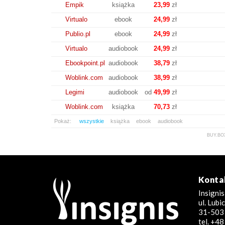
Empik
książka
23,99
zł
Virtualo
ebook
24,99
zł
Publio.pl
ebook
24,99
zł
Virtualo
audiobook
24,99
zł
Ebookpoint.pl
audiobook
38,79
zł
Woblink.com
audiobook
38,99
zł
Legimi
audiobook
od
49,99
zł
Woblink.com
książka
70,73
zł
Pokaż:
wszystkie
książka
ebook
audiobook
BUY.BO
Konta
Insignis
ul. Lub
31-503 
tel. +4