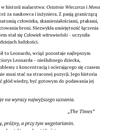
 w historii malarstwa:
Ostatnia Wieczerza
i
Mona
 też za naukowca i inżyniera. Z pasją graniczącą
natomią człowieka, skamieniałościami, ptakami,
ektowania broni. Niezwykła umiejętność łączenia
em stał się
Człowiek witruwiański
– uczyniła
ziejach ludzkości.
ił to Leonardo, wciąż pozostaje najlepszym
ciorys Leonarda – nieślubnego dziecka,
blemy z koncentracją i ocierającego się czasem
ie musi stać na straconej pozycji. Jego historia
ać głód wiedzy, być gotowym do podawania jej
guje na wyrazy najwyższego uznania.
„The Times”
y, próżny, a przy tym wegetarianin.