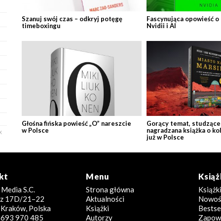
Szanuj swój czas – odkryj potęgę
Fascynująca opowieść o
timeboxingu
Nvidii i AI
Głośna fińska powieść „O” nareszcie
Gorący temat, studzące 
w Polsce
nagradzana książka o ko
X
już w Polsce
kt
Menu
Książ
 Media S.C.
Strona główna
Książk
icz 17D/21–22
Aktualności
Nowoś
Kraków, Polska
Książki
Bestse
8 693 970 485
Autorzy
Zapowi