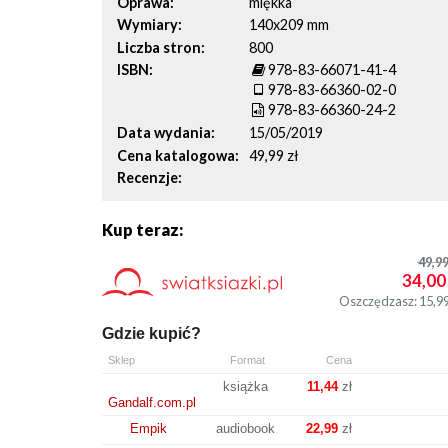
Oprawa
miękka
Wymiary
140x209 mm
Liczba stron
800
ISBN
978-83-66071-41-4
978-83-66360-02-0
978-83-66360-24-2
Data wydania
15/05/2019
Cena katalogowa
49,99 zł
Recenzje
Kup teraz:
49,9
34,00
Oszczędzasz: 15,9
Gdzie kupić?
Sklep
Format
Cena
książka
11,44
zł
Gandalf.com.pl
Empik
audiobook
22,99
zł