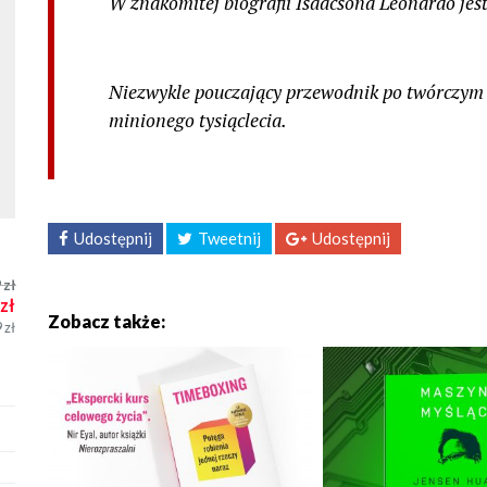
W znakomitej biografii Isaacsona Leonardo jest 
Niezwykle pouczający przewodnik po twórczym
minionego tysiąclecia.
Udostępnij
Tweetnij
Udostępnij
9
zł
zł
Zobacz także:
9
zł