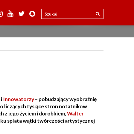
i
Innowatorzy
– pobudzający wyobraźnię
do liczących tysiące stron notatników
h z jego życiem i dorobkiem,
Walter
ku splata wątki twórczości artystycznej