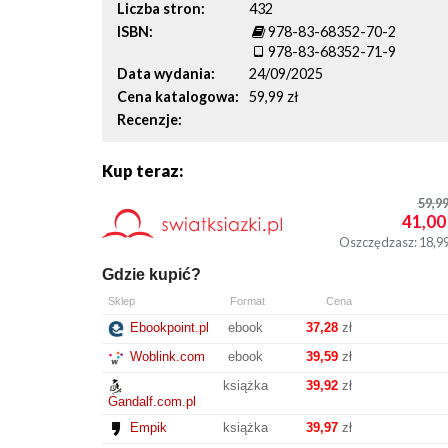
Liczba stron
432
ISBN
978-83-68352-70-2
978-83-68352-71-9
Data wydania
24/09/2025
Cena katalogowa
59,99 zł
Recenzje
Kup teraz:
59,9
41,00
Oszczędzasz: 18,9
Gdzie kupić?
Sklep
Format
Cena
Ebookpoint.pl
ebook
37,28
zł
Woblink.com
ebook
39,59
zł
książka
39,92
zł
Gandalf.com.pl
Empik
książka
39,97
zł