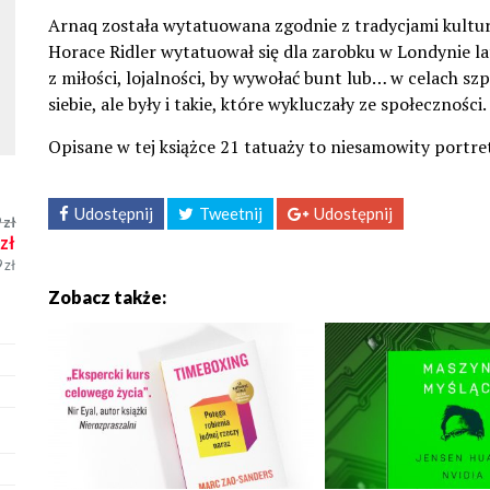
Arnaq została wytatuowana zgodnie z tradycjami kultur
Horace Ridler wytatuował się dla zarobku w Londynie l
z miłości, lojalności, by wywołać bunt lub… w celach s
siebie, ale były i takie, które wykluczały ze społeczności.
Opisane w tej książce 21 tatuaży to niesamowity portret
Udostępnij
Tweetnij
Udostępnij
9
zł
zł
9
zł
Zobacz także: