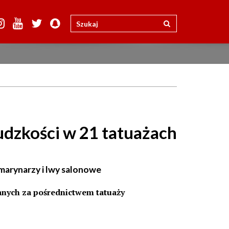
ludzkości w 21 tatuażach
 marynarzy i lwy salonowe
anych za pośrednictwem tatuaży