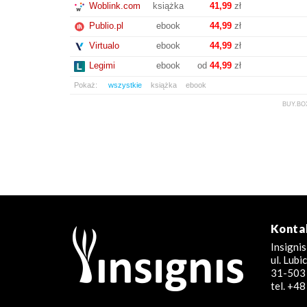
Woblink.com
książka
41,99
zł
Publio.pl
ebook
44,99
zł
Virtualo
ebook
44,99
zł
Legimi
ebook
od
44,99
zł
Pokaż:
wszystkie
książka
ebook
BUY.BO
Konta
Insignis
ul. Lub
31-503 
tel. +4