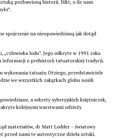
ztuką pozbawioną historii. Nikt, o ile nam
yło”.
ne spojrzenie na nieopowiedzianą jak dotąd
, „człowieka lodu”. Jego odkryte w 1991 roku
formacji o prehistorii tatuatorskiej tradycji.
tu wykonania tatuażu Ötziego, przedstawiciele
udzie we wszystkich zakątkach globu nosili
powiedziane, a sekrety syberyjskich księżniczek,
 zakryte kolejnymi warstwami odzieży
tąd materiałów, dr Matt Lodder – światowy
yć przed nami te autentyczne dzieła sztuki.