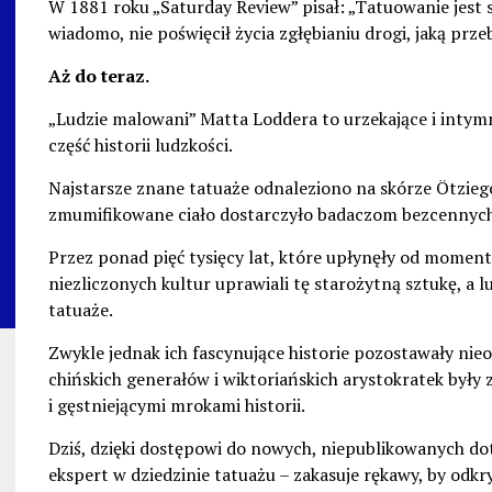
W 1881 roku „Saturday Review” pisał: „Tatuowanie jest s
wiadomo, nie poświęcił życia zgłębianiu drogi, jaką przeb
Aż do teraz.
„Ludzie malowani” Matta Loddera to urzekające i intym
część historii ludzkości.
Najstarsze znane tatuaże odnaleziono na skórze Ötziego
zmumifikowane ciało dostarczyło badaczom bezcennych in
Przez ponad pięć tysięcy lat, które upłynęły od momen
niezliczonych kultur uprawiali tę starożytną sztukę, a l
tatuaże.
Zwykle jednak ich fascynujące historie pozostawały nieo
chińskich generałów i wiktoriańskich arystokratek były
i gęstniejącymi mrokami historii.
Dziś, dzięki dostępowi do nowych, niepublikowanych do
ekspert w dziedzinie tatuażu – zakasuje rękawy, by odkr