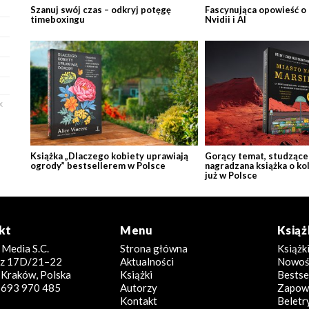
Szanuj swój czas – odkryj potęgę
Fascynująca opowieść o
timeboxingu
Nvidii i AI
X
Książka „Dlaczego kobiety uprawiają
Gorący temat, studzące 
ogrody” bestsellerem w Polsce
nagradzana książka o ko
już w Polsce
kt
Menu
Książ
 Media S.C.
Strona główna
Książk
icz 17D/21–22
Aktualności
Nowoś
Kraków, Polska
Książki
Bestse
8 693 970 485
Autorzy
Zapowi
Kontakt
Beletr