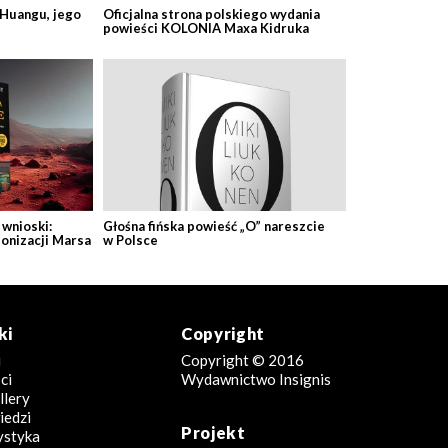
 Huangu, jego
Oficjalna strona polskiego wydania
powieści KOLONIA Maxa Kidruka
wnioski:
Głośna fińska powieść „O” nareszcie
lonizacji Marsa
w Polsce
ki
Copyright
i
Copyright © 2016
ci
Wydawnictwo Insignis
llery
edzi
Projekt
ystyka