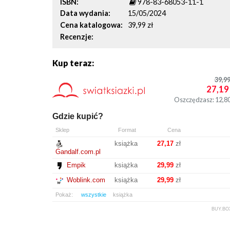
ISBN
978-83-68053-11-1
Data wydania
15/05/2024
Cena katalogowa
39,99 zł
Recenzje
Kup teraz:
39,9
27,19
Oszczędzasz: 12,8
Gdzie kupić?
Sklep
Format
Cena
książka
27,17
zł
Gandalf.com.pl
Empik
książka
29,99
zł
Woblink.com
książka
29,99
zł
Pokaż:
wszystkie
książka
BUY.BO