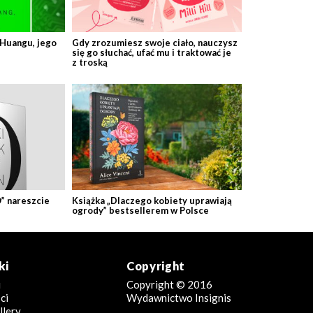
 Huangu, jego
Gdy zrozumiesz swoje ciało, nauczysz
się go słuchać, ufać mu i traktować je
z troską
O” nareszcie
Książka „Dlaczego kobiety uprawiają
ogrody” bestsellerem w Polsce
ki
Copyright
i
Copyright © 2016
ci
Wydawnictwo Insignis
llery