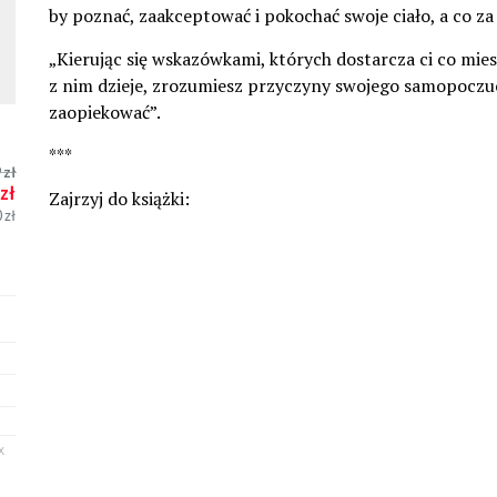
by poznać, zaakceptować i pokochać swoje ciało, a co za 
„Kierując się wskazówkami, których dostarcza ci co miesi
z nim dzieje, zrozumiesz przyczyny swojego samopoczucia
zaopiekować”.
***
9
zł
zł
Zajrzyj do książki:
0
zł
X