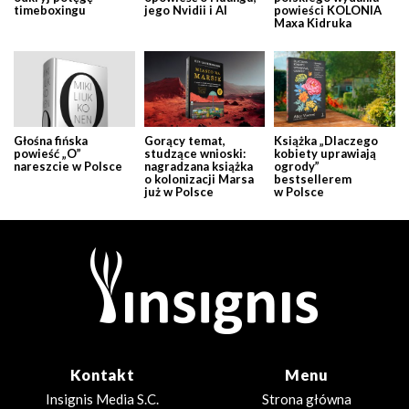
timeboxingu
jego Nvidii i AI
powieści KOLONIA
Maxa Kidruka
Głośna fińska
Gorący temat,
Książka „Dlaczego
powieść „O”
studzące wnioski:
kobiety uprawiają
nareszcie w Polsce
nagradzana książka
ogrody”
o kolonizacji Marsa
bestsellerem
już w Polsce
w Polsce
Kontakt
Menu
Insignis Media S.C.
Strona główna