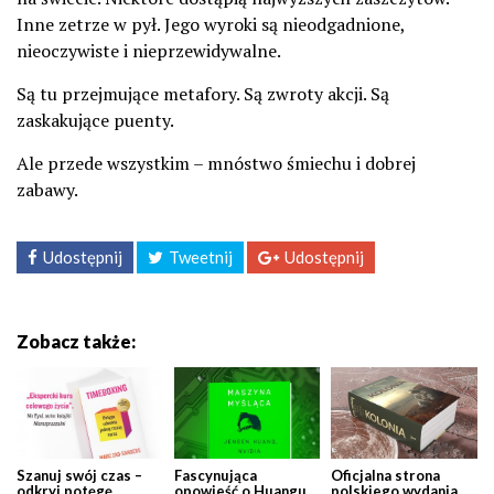
Inne zetrze w pył. Jego wyroki są nieodgadnione,
nieoczywiste i nieprzewidywalne.
Są tu przejmujące metafory. Są zwroty akcji. Są
zaskakujące puenty.
Ale przede wszystkim – mnóstwo śmiechu i dobrej
zabawy.
Udostępnij
Tweetnij
Udostępnij
Zobacz także:
Szanuj swój czas –
Fascynująca
Oficjalna strona
odkryj potęgę
opowieść o Huangu,
polskiego wydania