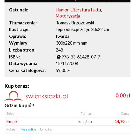
Gatunek
Humor
,
Literatura faktu
,
Motoryzacja
Tłumaczenie
Tomasz Brzozowski
Ilustracje
reprodukcje zdjęć 30x22 cm
Oprawa
twarda
Wymiary
300x220 mm mm
Liczba stron
248
ISBN
978-83-61428-07-7
Data wydania
15/11/2008
Cena katalogowa
59,00 zł
Kup teraz:
0,00
zł
Gdzie kupić?
Sklep
Format
Cena
Empik
książka
14,70
zł
Pokaż:
wszystkie
książka